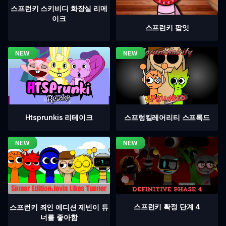
스프런키 스키비디 화장실 리메
이크
스프런키 팝잇
Htsprunkis 리테이크
스프렁킬레어리티 스프록드
스프런키 확정 단계 4
스프런키 죄인 에디션 제빈이 튜
너를 좋아함