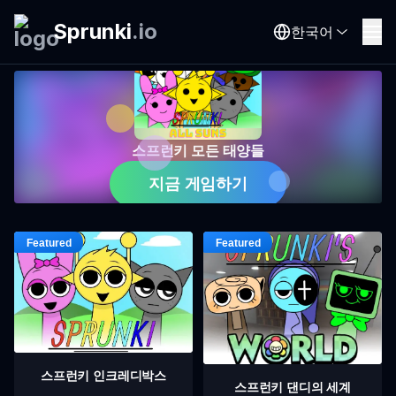
Sprunki
.
io
한국어
스프런키 모든 태양들
지금 게임하기
스프런키 인크레디박스
스프런키 댄디의 세계