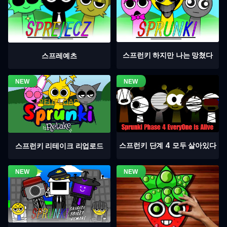
스프런키 하지만 나는 망쳤다
스프레예츠
스프런키 단계 4 모두 살아있다
스프런키 리테이크 리업로드