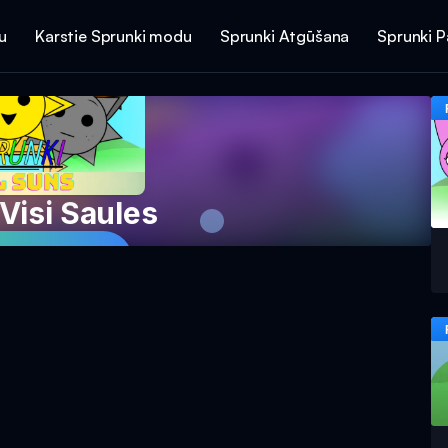
u
Karstie Sprunki modu
Sprunki Atgūšana
Sprunki 
Visi Saules
spēli tagad