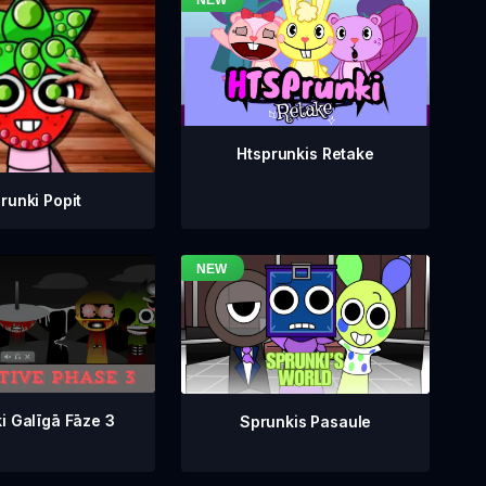
Htsprunkis Retake
runki Popit
i Galīgā Fāze 3
Sprunkis Pasaule