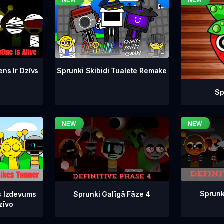
ens Ir Dzīvs
Sprunki Skibidi Tualete Remake
Sp
Sprunk
Sprunki Galīgā Fāze 4
s Izdevums
zīvo