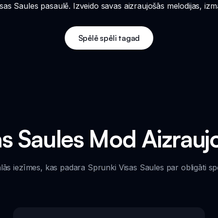
Visas Saules pasaulē. Izveido savas aizraujošās melodijas, iz
Spēlē spēli tagad
as Saules Mod Aizraujo
ālās iezīmes, kas padara Sprunki Visas Saules par obligāti sp