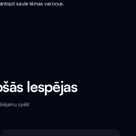
mantojot saule tēmas varoņus.
šās Iespējas
ēlējamu spēli!