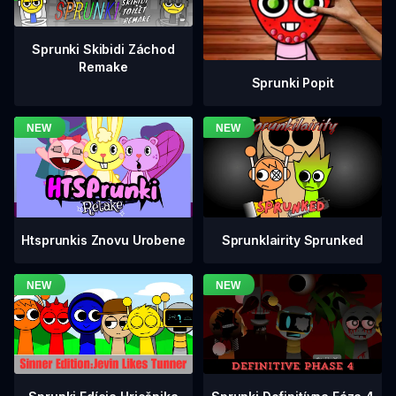
Sprunki Skibidi Záchod
Remake
Sprunki Popit
Htsprunkis Znovu Urobene
Sprunklairity Sprunked