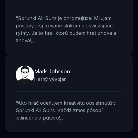
“
Sprunki All Suns je ohromujúce! Milujem
postavy inšpirované slnkom a osviežujúce
rytmy. Je to hra, ktorú budem hrať znova a
znova!
,,
Mark Johnson
Herný vývojár
“
Ako hráč oceňujem kreativitu obsiahnutú v
Sprunki All Suns. Každá zmes pôsobí
jedinečne a pútavo!
,,