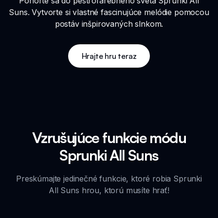
Ponorte sa do pestrofarebného sveta Sprunki All
Suns. Vytvorte si vlastné fascinujúce melódie pomocou
postáv inšpirovaných slnkom.
Hrajte hru teraz
Vzrušujúce funkcie módu
Sprunki All Suns
Preskúmajte jedinečné funkcie, ktoré robia Sprunki
All Suns hrou, ktorú musíte hrať!