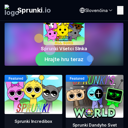
Sprunki
.
io
Slovenčina
Sprunki Všetci Slnka
Hrajte hru teraz
Sprunki Incredibox
Sprunki Dandyho Svet