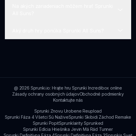
sa naučiť.
Na akých zariadeniach môžem hrať Sprunki
Hráči sú vítaní, aby sa pripojili na diskusné fóra
All Suns?
komunity, aby zdieľali zmesi a spojili sa s ďalšími
nadšencami Sprunki All Suns.
Aký druh hry ponúka Sprunki All Suns?
Môžete použiť smartfóny, tablety a počítače s
moderným webovým prehliadačom na prístup k
Sprunki All Suns.
Hranie zahŕňa kreatívne miešanie hudby s
postavami inšpirovanými slnkom, čo ponúka
relaxáciu aj zábavu!
@
2026
Sprunki.io: Hrajte hru Sprunki Incredibox online
Zásady ochrany osobných údajov
Obchodné podmienky
Kontaktujte nás
Sprunki Znovu Urobene Reupload
Sprunki Fáza 4 Všetci Sú Nažive
Sprunki Skibidi Záchod Remake
Sprunki Popit
Sprunklairity Sprunked
Sprunki Edícia Hriešnika Jevin Má Rád Tunner
Sprunki Definitívna Fáza 4
Sprunki Definitívna Fáza 3
Sprunkis Svet