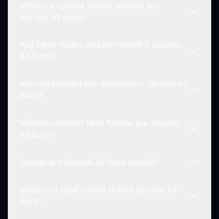
Môžem si vytvoriť vlastné postavy pre
Ak narazíte na akékoľvek problémy, skontrolujte
Sprunki All Suns?
našu sekciu podpory na sprunki.io pre tipy na
riešenie problémov.
Aký žáner hudby môžem vytvoriť v Sprunki
Aktuálne si používatelia nemôžu vytvárať vlastné
All Suns?
postavy, ale môžu si vybrať z rôznych dizajnov
postáv inšpirovaných slnkom dostupných.
Kde môžem nájsť viac informácií o Sprunki All
Môžete vytvoriť širokú škálu hudobných štýlov,
Suns?
od energických rytmov po upokojujúce melódie
pomocou slnečných postáv.
Môžem navrhnúť nové funkcie pre Sprunki
Navštívte sprunki.io pre podrobné informácie,
All Suns?
aktualizácie a prístup k hre.
Existuje pre Sprunki All Suns tutoriál?
Áno, spätná väzba je vítaná! Hráči môžu
kontaktovať vývojárov cez sprunki.io s návrhmi.
Môžem sa spojiť s inými hráčmi Sprunki All
Aj keď neexistuje oficiálny tutoriál, hra je
Suns?
navrhnutá tak, aby bola intuitívna, takže je ľahké