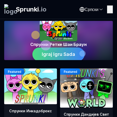
Sprunki
.
io
Српски
Спрунки Ретке Шаи Браун
Igraj Igru Sada
Спрунки Инкадоброкс
Спрунки Дандијев Свет