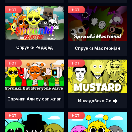
Спрунки Редоjед
Спрунки Мастеријан
Спрунки Али су сви живи
Инкадобокс Сенф