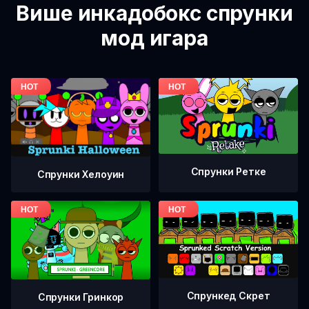
Више инкадобокс спрунки
мод игара
Спрунки Ретке
Спрунки Хелоуин
Спрункед Скрет
Спрунки Гринкор