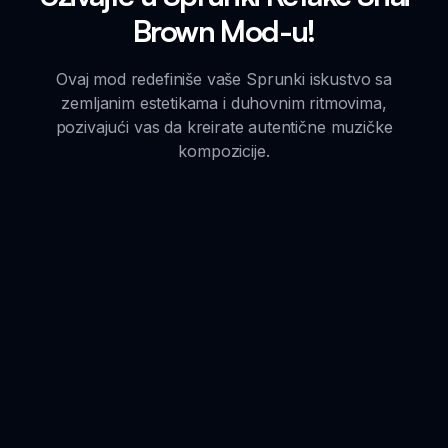
Brown Mod-u!
Ovaj mod redefiniše vaše Sprunki iskustvo sa
zemljanim estetikama i duhovnim ritmovima,
pozivajući vas da kreirate autentične muzičke
kompozicije.