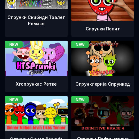
Спрунки Скибиди Тоалет
Ремаке
Спрунки Попит
Хтспрункис Ретке
Спрунклерија Спрункед
Спрунки Дефинитивна