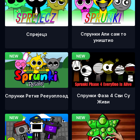
Спрунки Али сам то
Спрејецз
уништио
Спрунки Фаза 4 Сви Су
Спрунки Ретке Рееуоплоад
Живи