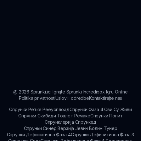
@
2026
Sprunki.io: Igrajte Sprunki Incredibox Igru Online
Politika privatnosti
Uslovi i odredbe
Kontaktirajte nas
Спрунки Ретке Рееуоплоад
Спрунки Фаза 4 Сви Су Живи
Спрунки Скибиди Тоалет Ремаке
Спрунки Попит
Спрунклерија Спрункед
Спрунки Синер Верзија Јевин Волим Тунер
Спрунки Дефинитивна Фаза 4
Спрунки Дефинитивна Фаза 3
Спрункис Свет
Спрунки Дефинитивна Фаза 4 Рееуоплоад