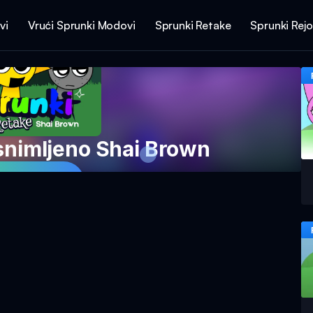
vi
Vrući Sprunki Modovi
Sprunki Retake
Sprunki Rej
snimljeno Shai Brown
 Igru Sada