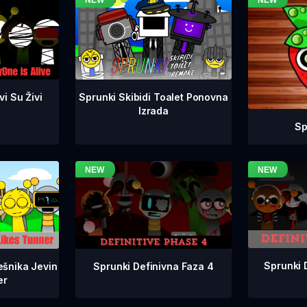
i Su Živi
Sprunki Skibidi Toalet Ponovna
Izrada
Sp
Sprunki 
Sprunki Definivna Faza 4
ešnika Jevin
er