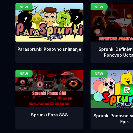
Sprunki Definiv
Parasprunki Ponovno snimanje
Ponovno Učit
Sprunki Faza 888
Sprunki Ponovno sn
Epik