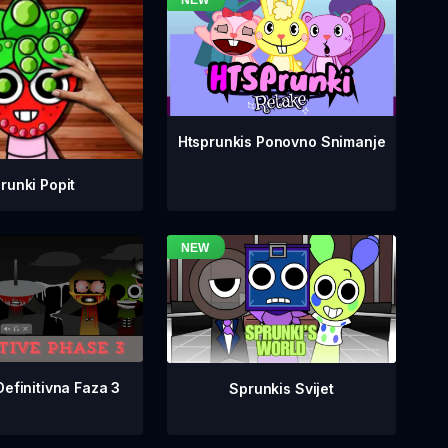
Htsprunkis Ponovno Snimanje
runki Popit
Definitivna Faza 3
Sprunkis Svijet