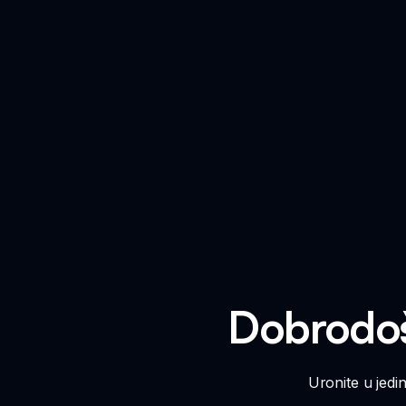
Dobrodoš
Uronite u jed