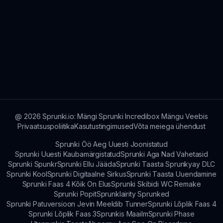
@
2026
Sprunki.io: Mängi Sprunki Incredibox Mängu Veebis
Privaatsuspoliitika
Kasutustingimused
Võta meiega ühendust
Sprunki Öö Aeg Uuesti Joonistatud
Sprunki Uuesti Kaubamärgistatud
Sprunki Aga Nad Vahetasid
Sprunki Spunkr
Sprunki Ellu Jääda
Sprunki Taasta Sprunkyay DLC
Sprunki Kool
Sprunki Digitaalne Sirkus
Sprunki Taasta Uuendamine
Sprunki Faas 4 Kõik On Elus
Sprunki Skibidi WC Remake
Sprunki Popit
Sprunklairity Sprunked
Sprunki Patuversioon Jevin Meeldib Tunner
Sprunki Lõplik Faas 4
Sprunki Lõplik Faas 3
Sprunkis Maailm
Sprunki Phase