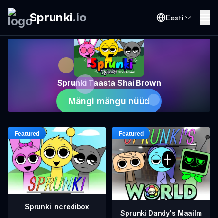
Sprunki
.
io
Eesti
Sprunki Taasta Shai Brown
Mängi mängu nüüd
Sprunki Incredibox
Sprunki Dandy's Maailm