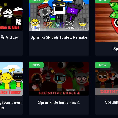
 Är Vid Liv
Sprunki Skibidi Toalett Remake
Sp
Sprunki
Sprunki Definitiv Fas 4
gåvan Jevin
ner