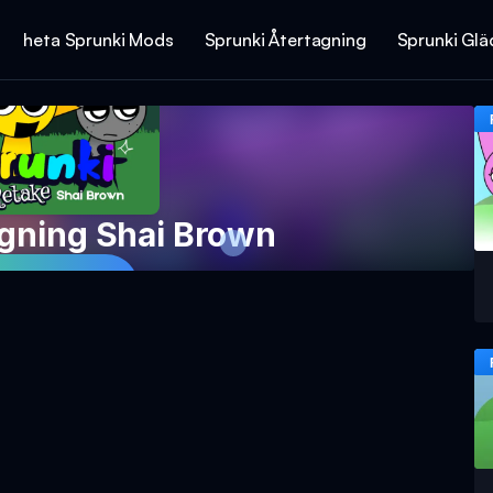
heta Sprunki Mods
Sprunki Återtagning
Sprunki Glä
agning Shai Brown
 Spelet Nu