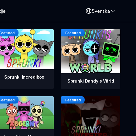
dje
Svenska
Sprunki Incredibox
Sprunki Dandy's Värld