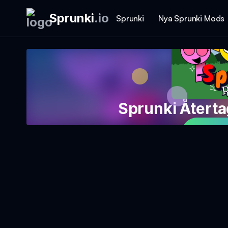
Sprunki
.
io
Sprunki
Nya Sprunki Mods
Sprunki Återt
Spela