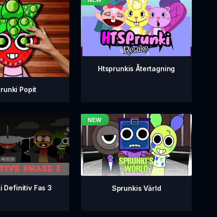
Htsprunkis Återtagning
runki Popit
 Definitiv Fas 3
Sprunkis Värld