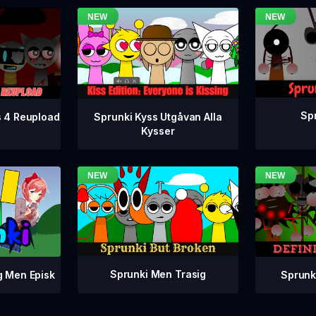
Spr
s 4 Reupload
Sprunki Kyss Utgåvan Alla
Kysser
Sprunki Men Trasig
Sprunki
g Men Episk