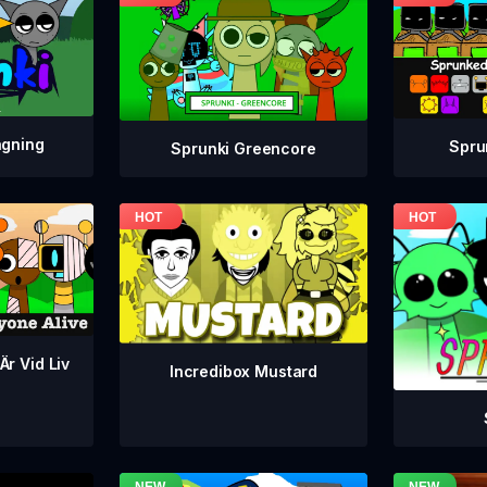
agning
Spru
Sprunki Greencore
Är Vid Liv
Incredibox Mustard