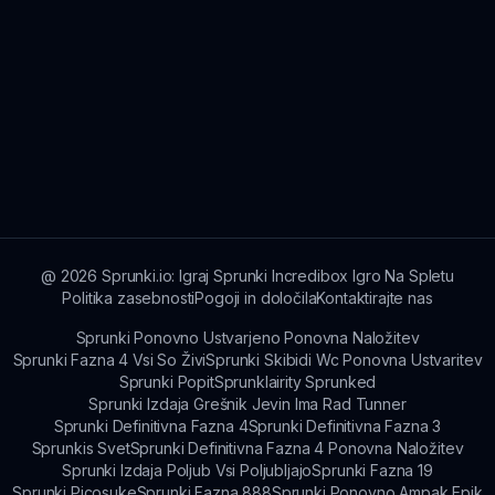
@
2026
Sprunki.io: Igraj Sprunki Incredibox Igro Na Spletu
Politika zasebnosti
Pogoji in določila
Kontaktirajte nas
Sprunki Ponovno Ustvarjeno Ponovna Naložitev
Sprunki Fazna 4 Vsi So Živi
Sprunki Skibidi Wc Ponovna Ustvaritev
Sprunki Popit
Sprunklairity Sprunked
Sprunki Izdaja Grešnik Jevin Ima Rad Tunner
Sprunki Definitivna Fazna 4
Sprunki Definitivna Fazna 3
Sprunkis Svet
Sprunki Definitivna Fazna 4 Ponovna Naložitev
Sprunki Izdaja Poljub Vsi Poljubljajo
Sprunki Fazna 19
Sprunki Picosuke
Sprunki Fazna 888
Sprunki Ponovno Ampak Epik