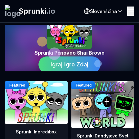
Sprunki
.
io
Slovenščina
Sprunki Ponovno Shai Brown
Igraj Igro Zdaj
Sprunki Incredibox
Sprunki Dandyjevo Svet