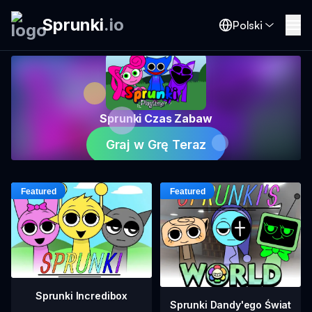
Sprunki
.
io
Polski
Sprunki Czas Zabaw
Graj w Grę Teraz
Sprunki Incredibox
Sprunki Dandy'ego Świat