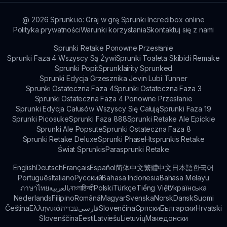
odkryć swoje unikalne kreacje!
@
2026
Sprunki.io: Graj w grę Sprunki Incredibox online
Polityka prywatności
Warunki korzystania
Skontaktuj się z nami
Sprunki Retake Ponowne Przesłanie
Sprunki Faza 4 Wszyscy Są Żywi
Sprunki Toaleta Skibidi Remake
Sprunki Popit
Sprunklairity Sprunked
Sprunki Edycja Grzesznika Jevin Lubi Tunner
Sprunki Ostateczna Faza 4
Sprunki Ostateczna Faza 3
Sprunki Ostateczna Faza 4 Ponowne Przesłanie
Sprunki Edycja Całusów Wszyscy Się Całują
Sprunki Faza 19
Sprunki Picosuke
Sprunki Faza 888
Sprunki Retake Ale Epickie
Sprunki Ale Popsute
Sprunki Ostateczna Faza 8
Sprunki Retake Deluxe
Sprunki Phase
Htsprunkis Retake
Świat Sprunkis
Parasprunki Retake
English
Deutsch
Français
Español
简体中文
繁體中文
日本語
한국어
Português
Italiano
Русский
Bahasa Indonesia
Bahasa Melayu
ภาษาไทย
بالعربية
বাংলা
हिन्दी
Polski
Türkçe
Tiếng Việt
Українська
Nederlands
Filipino
Română
Magyar
Svenska
Norsk
Dansk
Suomi
Čeština
Ελληνικά
עברית
فارسی
Slovenčina
Српски
Български
Hrvatski
Slovenščina
Eesti
Latviešu
Lietuvių
Македонски