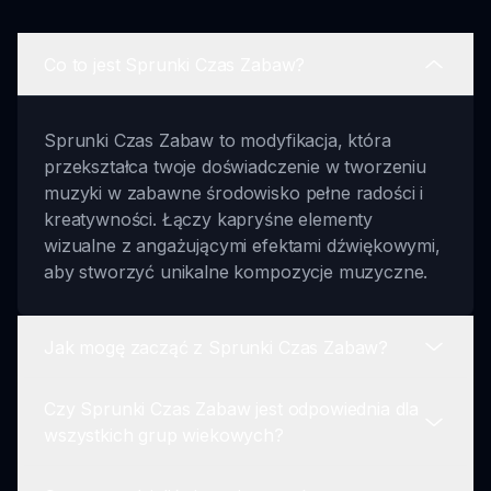
Co to jest Sprunki Czas Zabaw?
Sprunki Czas Zabaw to modyfikacja, która
przekształca twoje doświadczenie w tworzeniu
muzyki w zabawne środowisko pełne radości i
kreatywności. Łączy kapryśne elementy
wizualne z angażującymi efektami dźwiękowymi,
aby stworzyć unikalne kompozycje muzyczne.
Jak mogę zacząć z Sprunki Czas Zabaw?
Czy Sprunki Czas Zabaw jest odpowiednia dla
Aby zacząć z Sprunki Czas Zabaw, po prostu
wszystkich grup wiekowych?
wybierz postać, przeciągnij i upuść elementy
dźwiękowe na interfejs, a następnie wymieszaj je,