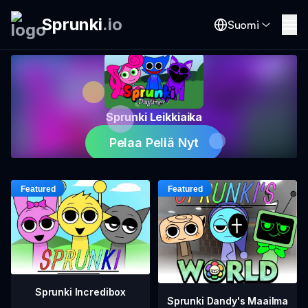
Sprunki
.
io
Suomi
Sprunki Leikkiaika
Pelaa Peliä Nyt
Sprunki Incredibox
Sprunki Dandy's Maailma