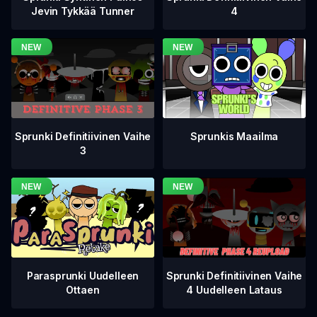
4
Jevin Tykkää Tunner
Sprunki Definitiivinen Vaihe
Sprunkis Maailma
3
Sprunki Definitiivinen Vaihe
Parasprunki Uudelleen
4 Uudelleen Lataus
Ottaen