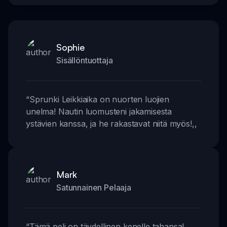
Sophie
Sisällöntuottaja
“
Sprunki Leikkiaika on nuorten luojien
unelma! Nautin luomusteni jakamisesta
ystävien kanssa, ja he rakastavat niitä myös!
,,
Mark
Satunnainen Pelaaja
“
Tämä peli on täydellinen kenelle tahansa!