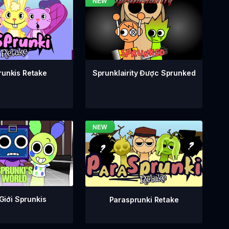
runkis Retake
Sprunklairity Được Sprunked
Giới Sprunkis
Parasprunki Retake