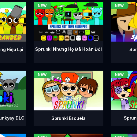
Sprunki Nhưng Họ Đã Hoán Đổi
ng Hiệu Lại
Spr
runkyay DLC
Sprunk
Sprunki Escuela