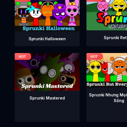
Sprunki Re
Sprunki Halloween
Sprunki Nhưng Mọi
Sprunki Mastered
Sống