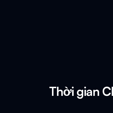
Thời gian C