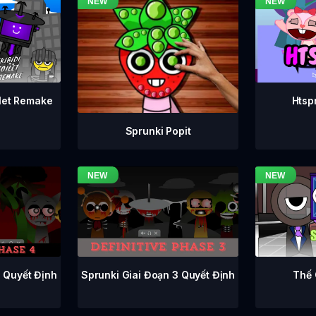
ilet Remake
Htsp
Sprunki Popit
Sprunki Giai Đoạn 3 Quyết Định
4 Quyết Định
Thế 