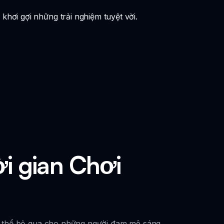
khơi gợi những trải nghiệm tuyệt vời.
i gian Chơi
g thể bỏ qua cho những người đam mê sáng