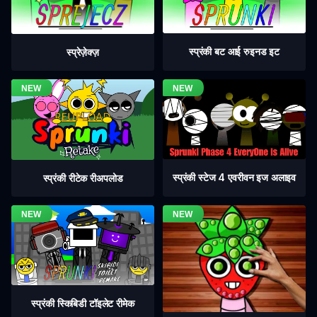
स्प्रंकी बट आई रुइनड इट
स्प्रेज़ेक्ज़
स्प्रंकी स्टेज 4 एवरीवन इज अलाइव
स्प्रंकी रीटेक रीअपलोड
स्प्रंकी स्किबिडी टॉइलेट रीमेक