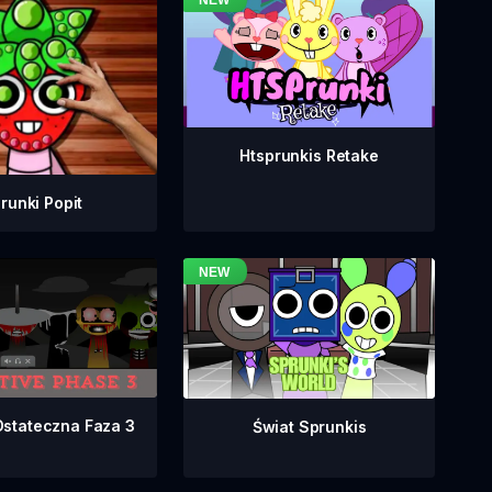
Htsprunkis Retake
runki Popit
Ostateczna Faza 3
Świat Sprunkis