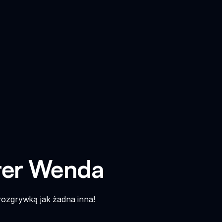
bter Wenda
rozgrywką jak żadna inna!