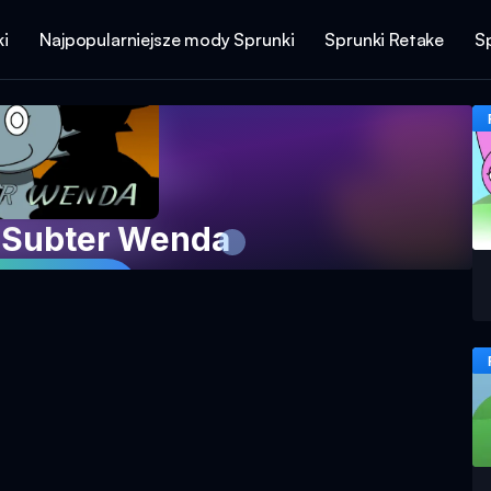
i
Najpopularniejsze mody Sprunki
Sprunki Retake
S
e Subter Wenda
 grę teraz