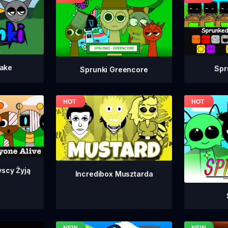
take
Spr
Sprunki Greencore
yscy Żyją
Incredibox Musztarda