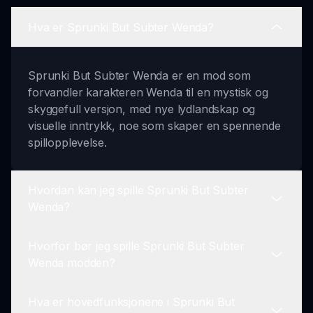
Hva er Sprunki But Subter Wenda?
Sprunki But Subter Wenda er en mod som
forvandler karakteren Wenda til en mystisk og
skyggefull versjon, med nye lydlandskap og
visuelle inntrykk, noe som skaper en spennende
spillopplevelse.
Hvordan kan jeg spille Sprunki But Subter
Wenda?
Hvorfor bør jeg spille Sprunki But Subter
Du kan spille Sprunki But Subter Wenda ved å
Wenda modden?
besøke sprunki.io. Spillet er lett tilgjengelig online
og tilbyr unike spilldynamikker.
Hva er hovedfunksjonene i Sprunki But
Sprunki But Subter Wenda modden tilfører