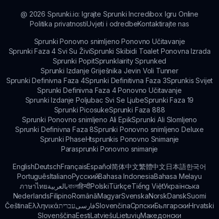
@
2026
Sprunki.io: Igrajte Sprunki Incredibox Igru Online
Politika privatnosti
Uvjeti i odredbe
Kontaktirajte nas
Sprunki Ponovno snimljeno Ponovno Učitavanje
Sprunki Faza 4 Svi Su Živi
Sprunki Skibidi Toalet Ponovna Izrada
Sprunki Popit
Sprunklairity Sprunked
Sprunki Izdanje Griješnika Jevin Voli Tunner
Sprunki Definivna Faza 4
Sprunki Definitivna Faza 3
Sprunkis Svijet
Sprunki Definivna Faza 4 Ponovno Učitavanje
Sprunki Izdanje Poljubac Svi Se Ljube
Sprunki Faza 19
Sprunki Picosuke
Sprunki Faza 888
Sprunki Ponovno snimljeno Ali Epik
Sprunki Ali Slomljeno
Sprunki Definivna Faza 8
Sprunki Ponovno snimljeno Deluxe
Sprunki Phase
Htsprunkis Ponovno Snimanje
Parasprunki Ponovno snimanje
English
Deutsch
Français
Español
简体中文
繁體中文
日本語
한국어
Português
Italiano
Русский
Bahasa Indonesia
Bahasa Melayu
ภาษาไทย
بالعربية
বাংলা
हिन्दी
Polski
Türkçe
Tiếng Việt
Українська
Nederlands
Filipino
Română
Magyar
Svenska
Norsk
Dansk
Suomi
Čeština
Ελληνικά
עברית
فارسی
Slovenčina
Српски
Български
Hrvatski
Slovenščina
Eesti
Latviešu
Lietuvių
Македонски