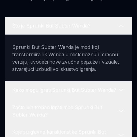
Što je Sprunki But Subter Wenda?
Sprunki But Subter Wenda je mod koji
transformira lik Wenda u misterioznu i mračnu
verziju, uvodeći nove zvučne pejzaže i vizuale,
stvarajući uzbudljivo iskustvo igranja.
Kako mogu igrati Sprunki But Subter Wenda?
Zašto bih trebao igrati mod Sprunki But
Možete igrati Sprunki But Subter Wenda
Subter Wenda?
posjetom sprunki.io. Igra je lako dostupna online i
nudi jedinstvenu dinamiku igranja.
Koje su glavne karakteristike Sprunki But
Mod Sprunki But Subter Wenda dodaje dubinu i