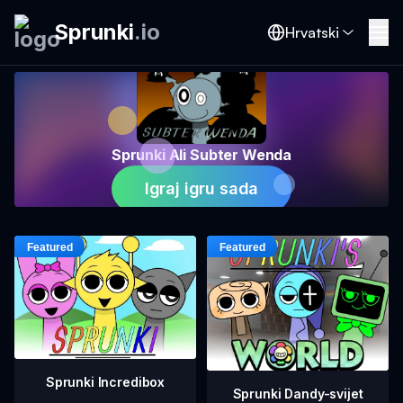
Sprunki
.
io
Hrvatski
Sprunki Ali Subter Wenda
Igraj igru sada
Sprunki Incredibox
Sprunki Dandy-svijet