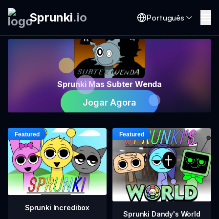
Sprunki
.
io
Português
Sprunki Mas Subter Wenda
Jogar Agora
Sprunki Incredibox
Sprunki Dandy's World