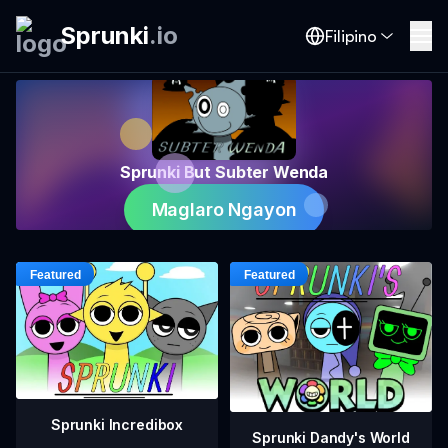
Sprunki
.
io
Filipino
Sprunki But Subter Wenda
Maglaro Ngayon
Sprunki Incredibox
Sprunki Dandy's World