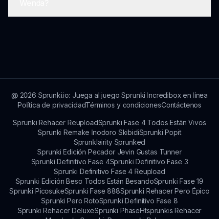
Wenda?
continuamente nuevas ideas de mods, incluidos
futuros mods similares a Sprunki But Subter
Wenda que mantendrán los temas cautivadores y
Simplemente dirígete a sprunki.io, sigue las
las actualizaciones innovadoras.
indicaciones para acceder al juego y sumérgete
en el emocionante mundo de Sprunki But Subter
Wenda!
@
2026
Sprunki.io: Juega al juego Sprunki Incredibox en línea
Política de privacidad
Términos y condiciones
Contáctenos
Sprunki Rehacer Reupload
Sprunki Fase 4 Todos Están Vivos
Sprunki Remake Inodoro Skibidi
Sprunki Popit
Sprunklairity Sprunked
Sprunki Edición Pecador Jevin Gustas Tunner
Sprunki Definitivo Fase 4
Sprunki Definitivo Fase 3
Sprunki Definitivo Fase 4 Reupload
Sprunki Edición Beso Todos Están Besando
Sprunki Fase 19
Sprunki Picosuke
Sprunki Fase 888
Sprunki Rehacer Pero Épico
Sprunki Pero Roto
Sprunki Definitivo Fase 8
Sprunki Rehacer Deluxe
Sprunki Phase
Htsprunkis Rehacer