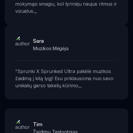
mokymąsi smagiu, kol tyrinėju naujus ritmus ir
vizualus.
,,
Sara
Muzikos Mėgėja
“
Sprunki X Sprunked Ultra pakėlė muzikos
žaidimą į kitą lygį! Esu priklausoma nuo savo
unikalių garso takelių kūrimo.
,,
Tim
Žaidimų Testuotojas