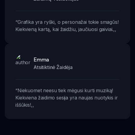
“
Grafika yra ryški, o personažai tokie smagūs!
Kiekvieną kartą, kai žaidžiu, jaučiuosi gaiviai.
,,
Emma
Atsitiktinė Žaidėja
“
Niekuomet neesu tiek mėgusi kurti muziką!
Kiekviena žaidimo sesija yra naujas nuotykis ir
iššūkis!
,,