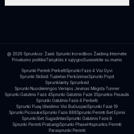
Taip, visi žaidėjų duomenys yra saugomi, ir mes
teikiame prioritetą jūsų privatumui, kol
mėgaujatės Sprunki X Sprunked Ultra!
sprunki.io siūlo įvairią interaktyvių muzikinių
žaidimų įvairovę, įskaitant įvairius modulius ir
iššūkius, siūlančius begalinį muzikinį malonumą!
@
2026
Sprunki.io: Žaisk Sprunki Incredibox Žaidimą Internete
Privatumo politika
Taisyklės ir sąlygos
Susisiekite su mumis
Sprunki Perimti Perkelti
Sprunki Fazė 4 Visi Gyvi
Sprunki Skibidi Tualetas Perkūrimas
Sprunki Popit
Sprunklairity Sprunked
Sprunki Nuodėmingos Versijos Jevinas Mėgsta Tunner
Sprunki Galutinis Fazė 4
Sprunki Galutinis Fazė 3
Sprunkis Pasaulis
Sprunki Galutinis Fazė 4 Perkelti
Sprunki Pusę Išleidimo Visi Bučiuojasi
Sprunki Fazė 19
Sprunki Picosuke
Sprunki Fazė 888
Sprunki Perimti Bet Epinis
Sprunki Bet Sugadintas
Sprunki Galutinis Fazė 8
Sprunki Perimti Prabangi
Sprunki Phase
Htsprunkis Perimti
Parasprunki Perimti