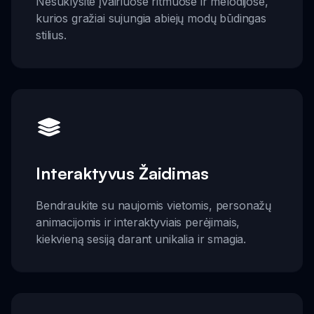
Nesuklysite įvairiuose ritmuose ir melodijose,
kurios gražiai sujungia abiejų modų būdingas
stilius.
Interaktyvus Žaidimas
Bendraukite su naujomis vietomis, personažų
animacijomis ir interaktyviais perėjimais,
kiekvieną sesiją darant unikalia ir smagia.