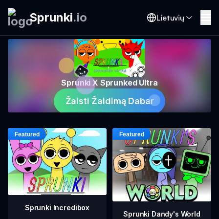
Sprunki
.
io
Lietuvių
Sprunki X Sprunked Ultra
Žaisti Žaidimą Dabar
Sprunki Incredibox
Sprunki Dandy's World