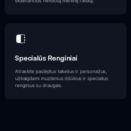
skatinančius neribotą meninę raišką.
Specialūs Renginiai
Atraskite paslėptus takelius ir personažus,
užbaigdami muzikinius iššūkius ir specialius
renginius su draugais.