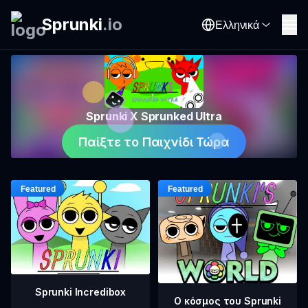
Sprunki
.
io
Ελληνικά
Sprunki X Sprunked Ultra
Παίξτε το Παιχνίδι Τώρα
Sprunki Incredibox
Ο κόσμος του Sprunki