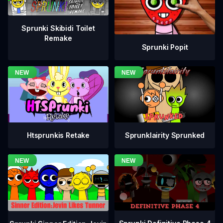
Sprunki Skibidi Toilet
Remake
Sprunki Popit
Htsprunkis Retake
Sprunklairity Sprunked