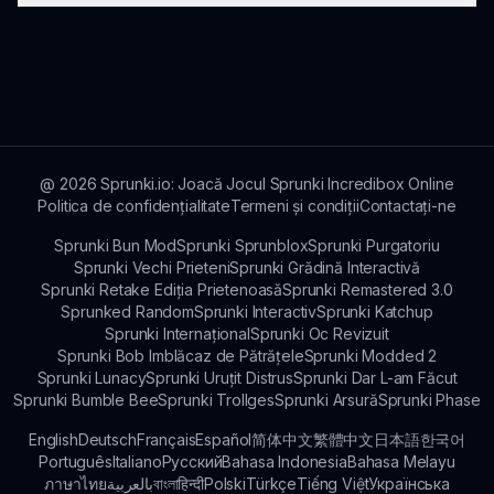
bucuri de Sprunki X Sprunked Ultra!
sprunki.io oferă o varietate de jocuri muzicale
interactive, inclusiv diverse mod-uri și provocări,
oferind distracție muzicală nesfârșită!
@
2026
Sprunki.io: Joacă Jocul Sprunki Incredibox Online
Politica de confidențialitate
Termeni și condiții
Contactați-ne
Sprunki Bun Mod
Sprunki Sprunblox
Sprunki Purgatoriu
Sprunki Vechi Prieteni
Sprunki Grădină Interactivă
Sprunki Retake Ediția Prietenoasă
Sprunki Remastered 3.0
Sprunked Random
Sprunki Interactiv
Sprunki Katchup
Sprunki Internațional
Sprunki Oc Revizuit
Sprunki Bob Imblăcaz de Pătrățele
Sprunki Modded 2
Sprunki Lunacy
Sprunki Uruțit Distrus
Sprunki Dar L-am Făcut
Sprunki Bumble Bee
Sprunki Trollges
Sprunki Arsură
Sprunki Phase
English
Deutsch
Français
Español
简体中文
繁體中文
日本語
한국어
Português
Italiano
Русский
Bahasa Indonesia
Bahasa Melayu
ภาษาไทย
بالعربية
বাংলা
हिन्दी
Polski
Türkçe
Tiếng Việt
Українська