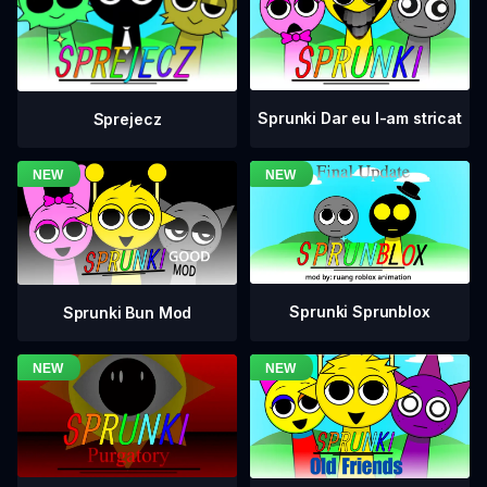
Sprunki Dar eu l-am stricat
Sprejecz
Sprunki Sprunblox
Sprunki Bun Mod