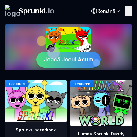
Sprunki
.
io
Română
Joacă Jocul Acum
Sprunki Incredibox
Lumea Sprunki Dandy