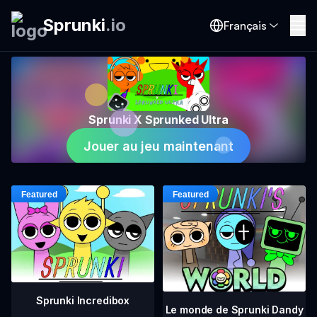
Sprunki
.
io
Français
Sprunki X Sprunked Ultra
Jouer au jeu maintenant
Sprunki Incredibox
Le monde de Sprunki Dandy