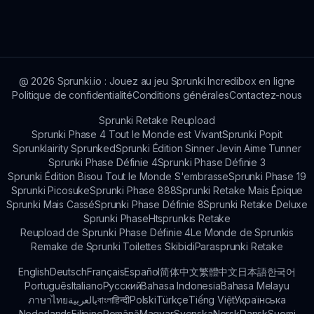
musique interactifs, y compris divers mods et
défis, offrant un amusement musical sans fin !
@
2026
Sprunki.io : Jouez au jeu Sprunki Incredibox en ligne
Politique de confidentialité
Conditions générales
Contactez-nous
Sprunki Retake Reupload
Sprunki Phase 4 Tout le Monde est Vivant
Sprunki Popit
Sprunklairity Sprunked
Sprunki Édition Sinner Jevin Aime Tunner
Sprunki Phase Définie 4
Sprunki Phase Définie 3
Sprunki Édition Bisou Tout le Monde S'embrasse
Sprunki Phase 19
Sprunki Picosuke
Sprunki Phase 888
Sprunki Retake Mais Épique
Sprunki Mais Cassé
Sprunki Phase Définie 8
Sprunki Retake Deluxe
Sprunki Phase
Htsprunkis Retake
Reupload de Sprunki Phase Définie 4
Le Monde de Sprunkis
Remake de Sprunki Toilettes Skibidi
Parasprunki Retake
English
Deutsch
Français
Español
简体中文
繁體中文
日本語
한국어
Português
Italiano
Русский
Bahasa Indonesia
Bahasa Melayu
ภาษาไทย
بالعربية
বাংলা
हिन्दी
Polski
Türkçe
Tiếng Việt
Українська
Nederlands
Filipino
Română
Magyar
Svenska
Norsk
Dansk
Suomi