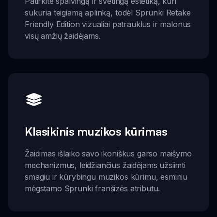
Patirkite spalvingą ir svetingą estetiką, kuri
sukuria teigiamą aplinką, todėl Sprunki Retake
Friendly Edition vizualiai patrauklus ir malonus
visų amžių žaidėjams.
Klasikinis muzikos kūrimas
Žaidimas išlaiko savo ikoniškus garso maišymo
mechanizmus, leidžiančius žaidėjams užsiimti
smagiu ir kūrybingu muzikos kūrimu, esminiu
mėgstamo Sprunki franšizės atributu.