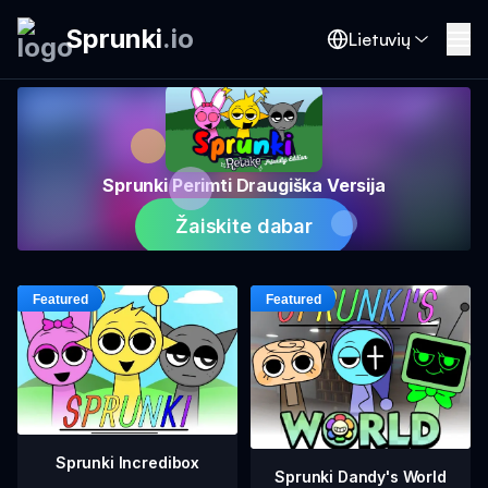
Sprunki
.
io
Lietuvių
Sprunki Perimti Draugiška Versija
Žaiskite dabar
Sprunki Incredibox
Sprunki Dandy's World