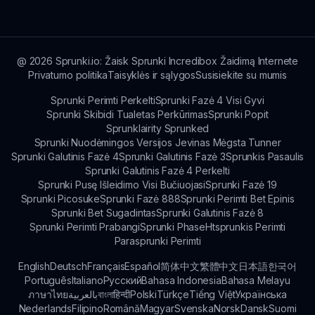
mūsų komanda pasirengusi padėti jums išspręsti
bet kokius klausimus.
@
2026
Sprunki.io: Žaisk Sprunki Incredibox Žaidimą Internete
Privatumo politika
Taisyklės ir sąlygos
Susisiekite su mumis
Sprunki Perimti Perkelti
Sprunki Fazė 4 Visi Gyvi
Sprunki Skibidi Tualetas Perkūrimas
Sprunki Popit
Sprunklairity Sprunked
Sprunki Nuodėmingos Versijos Jevinas Mėgsta Tunner
Sprunki Galutinis Fazė 4
Sprunki Galutinis Fazė 3
Sprunkis Pasaulis
Sprunki Galutinis Fazė 4 Perkelti
Sprunki Pusę Išleidimo Visi Bučiuojasi
Sprunki Fazė 19
Sprunki Picosuke
Sprunki Fazė 888
Sprunki Perimti Bet Epinis
Sprunki Bet Sugadintas
Sprunki Galutinis Fazė 8
Sprunki Perimti Prabangi
Sprunki Phase
Htsprunkis Perimti
Parasprunki Perimti
English
Deutsch
Français
Español
简体中文
繁體中文
日本語
한국어
Português
Italiano
Русский
Bahasa Indonesia
Bahasa Melayu
ภาษาไทย
بالعربية
বাংলা
हिन्दी
Polski
Türkçe
Tiếng Việt
Українська
Nederlands
Filipino
Română
Magyar
Svenska
Norsk
Dansk
Suomi