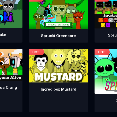
take
Spru
Sprunki Greencore
mua Orang
Incredibox Mustard