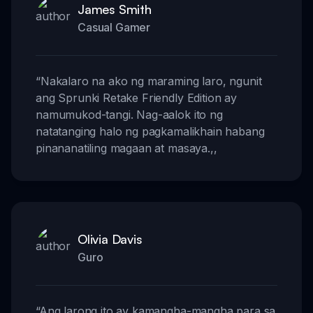
James Smith
Casual Gamer
“
Nakalaro na ako ng maraming laro, ngunit
ang Sprunki Retake Friendly Edition ay
namumukod-tangi. Nag-aalok ito ng
natatanging halo ng pagkamalikhain habang
pinananatiling magaan at masaya.
,,
Olivia Davis
Guro
“
Ang larong ito ay kamangha-mangha para sa