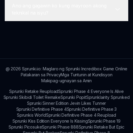
kapaligiran. Maaaring magsagawa ang mga
Ano ang gagawin ko kung mayroon akong
manlalaro ng eksperimento sa tunog habang
Oo! Ang komunidad ng sprunki ay aktibo at
teknikal na isyu?
nag-eenjoy sa isang kasiya-siyang karanasan sa
nagbibigay ng welcome, na ginagawang madali
paglalaro.
ang paghahanap at pagkonekta sa iba pang mga
manlalaro para sa mga session ng paglalaro.
Kung makakaranas ka ng anumang teknikal na
isyu, mangyaring kumonsulta sa aming mga
support channels, kung saan ang aming
koponan ay handang tumulong sa iyo na
malutas ang anumang mga problema.
@
2026
Sprunki.io: Maglaro ng Sprunki Incredibox Game Online
Patakaran sa Privacy
Mga Tuntunin at Kundisyon
Makipag-ugnayan sa Amin
Sprunki Retake Reupload
Sprunki Phase 4 Everyone Is Alive
Sprunki Skibidi Toilet Remake
Sprunki Popit
Sprunklairity Sprunked
Sprunki Sinner Edition Jevin Likes Tunner
Sprunki Definitive Phase 4
Sprunki Definitive Phase 3
Sprunkis World
Sprunki Definitive Phase 4 Reupload
Sprunki Kiss Edition Everyone Is Kissing
Sprunki Phase 19
Sprunki Picosuke
Sprunki Phase 888
Sprunki Retake But Epic
Sprunki But Broken
Sprunki Definitive Phase 8