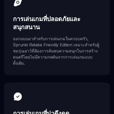
การเล่นเกมที่ปลอดภัยและ
สนุกสนาน
ออกแบบมาสำหรับการเล่นเกมในครอบครัว,
Sprunki Retake Friendly Edition เหมาะสำหรับผู้
ชมรุ่นเยาว์ที่ต้องการค้นพบความสนุกในการสร้าง
ดนตรีโดยไม่มีความกดดันจากการเล่นเกมแบบ
ดั้งเดิม.
การเล่นเกมที่น่าดึงดูด