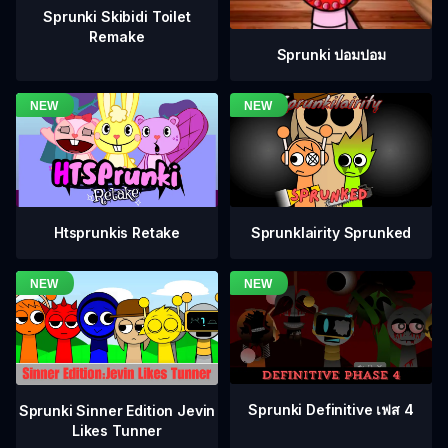
Sprunki Skibidi Toilet
Remake
Sprunki ปอมปอม
Htsprunkis Retake
Sprunklairity Sprunked
Sprunki Definitive เฟส 4
Sprunki Sinner Edition Jevin
Likes Tunner