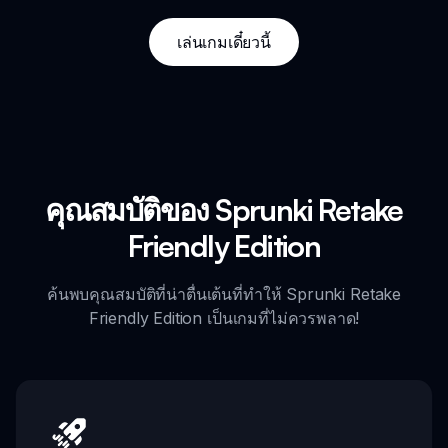
เล่นเกมเดี๋ยวนี้
คุณสมบัติของ Sprunki Retake
Friendly Edition
ค้นพบคุณสมบัติที่น่าตื่นเต้นที่ทำให้ Sprunki Retake
Friendly Edition เป็นเกมที่ไม่ควรพลาด!