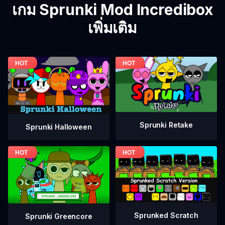
เกม Sprunki Mod Incredibox
เพิ่มเติม
Sprunki Retake
Sprunki Halloween
Sprunked Scratch
Sprunki Greencore