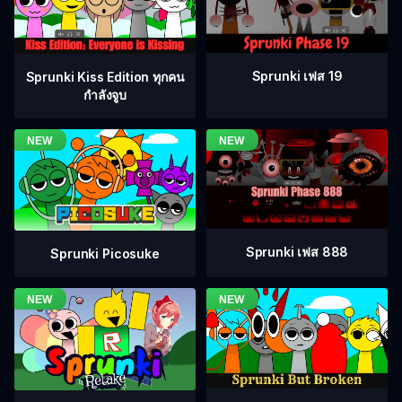
Sprunki เฟส 19
Sprunki Kiss Edition ทุกคน
กำลังจูบ
Sprunki เฟส 888
Sprunki Picosuke