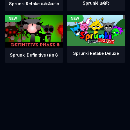
Sprunki แต่พัง
Sprunki Retake แต่เจ๋งมาก
Sprunki Retake Deluxe
Sprunki Definitive เฟส 8