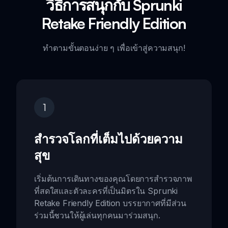
วิธีการสนุกกับ Sprunki
Retake Friendly Edition
ทำตามขั้นตอนง่าย ๆ เพื่อเข้าสู่ความสนุก!
1
สำรวจโลกที่เต็มไปด้วยความ
สุข
เริ่มต้นการเดินทางของคุณโดยการสำรวจภาพ
ที่สดใสและตัวละครที่เป็นมิตรใน Sprunki
Retake Friendly Edition บรรยากาศที่มีส่วน
ร่วมนี้ชวนให้ผู้เล่นทุกคนมาร่วมสนุก.