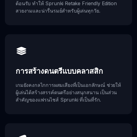
ต้อนรับ ทำให้ Sprunki Retake Friendly Edition
สวยงามและน่ารื่นรมย์สำหรับผู้เล่นทุกวัย.
การสร้างดนตรีแบบคลาสสิก
เกมยังคงกลไกการผสมเสียงที่เป็นเอกลักษณ์ ช่วยให้
ผู้เล่นได้สร้างสรรค์ดนตรีอย่างสนุกสนาน เป็นส่วน
สำคัญของแฟรนไชส์ Sprunki ที่เป็นที่รัก.