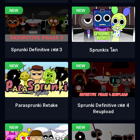
Sprunki Definitive เฟส 3
Sprunkis โลก
Sprunki Definitive เฟส 4
Parasprunki Retake
Reupload