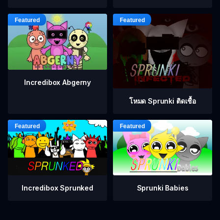
Incredibox Abgerny
โหมด Sprunki ติดเชื้อ
Incredibox Sprunked
Sprunki Babies