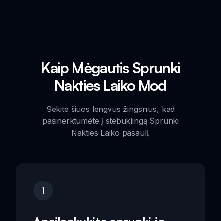
Kaip Mėgautis Sprunki
Nakties Laiko Mod
Sekite šiuos lengvus žingsnius, kad
pasinerktumėte į stebuklingą Sprunki
Nakties Laiko pasaulį.
1
Apsilankykite sprunki.io