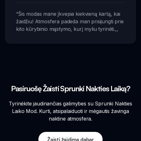
“
Šis modas mane įkvepia kiekvieną kartą, kai
žaidžiu! Atmosfera padeda man prisijungti prie
kito kūrybinio mąstymo, kurį myliu tyrinėti.
,,
Pasiruošę Žaisti Sprunki Nakties Laiką?
Tyrinėkite jaudinančias galimybes su Sprunki Nakties
Laiko Mod. Kurti, atsipalaiduoti ir mėgautis žavinga
naktine atmosfera.
Žaisti žaidimą dabar