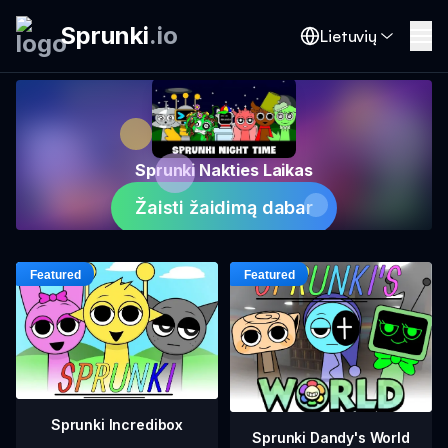
Sprunki
.
io
Lietuvių
Sprunki Nakties Laikas
Žaisti žaidimą dabar
Sprunki Incredibox
Sprunki Dandy's World