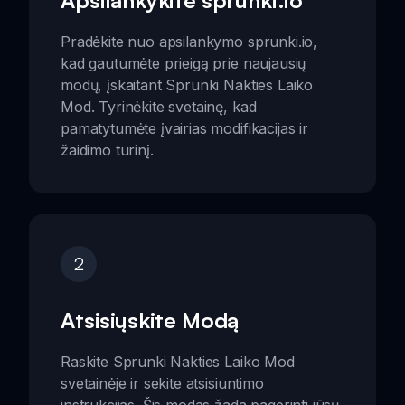
Pradėkite nuo apsilankymo sprunki.io,
kad gautumėte prieigą prie naujausių
modų, įskaitant Sprunki Nakties Laiko
Mod. Tyrinėkite svetainę, kad
pamatytumėte įvairias modifikacijas ir
žaidimo turinį.
2
Atsisiųskite Modą
Raskite Sprunki Nakties Laiko Mod
svetainėje ir sekite atsisiuntimo
instrukcijas. Šis modas žada pagerinti jūsų