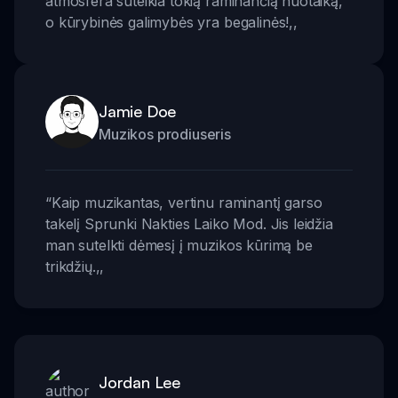
atmosfera suteikia tokią raminančią nuotaiką,
o kūrybinės galimybės yra begalinės!
,,
Jamie Doe
Muzikos prodiuseris
“
Kaip muzikantas, vertinu raminantį garso
takelį Sprunki Nakties Laiko Mod. Jis leidžia
man sutelkti dėmesį į muzikos kūrimą be
trikdžių.
,,
Jordan Lee