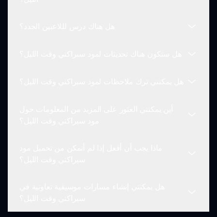
أجهزة الكمبيوتر والأجهزة اللوحية، مما يضمن إمكانية
الوصول للعديد من اللاعبين.
هل هناك درس لللاعبين الجدد؟
يمكن للاعبين استكشاف مواهبهم الموسيقية من خلال
واجهة سهلة الاستخدام تشجعهم على إنشاء مسارات
هل ستكون هناك تحديثات لمود سبراكني وقت الليل؟
موسيقية ضمن الإعداد الليلي.
نعم! يتوفر درس داخل مود سبراكني وقت الليل، يوجه
اللاعبين الجدد خلال آليات اللعب وميزات إنشاء
هل يمكنني ترك ملاحظات لمود سبراكني وقت الليل؟
الموسيقى.
يلتزم المطورون بتحسين مود سبراكني وقت الليل. سيتم
توفير تحديثات منتظمة تتضمن محتوى جديد وتحسينات.
أين يمكنني العثور على المزيد من المعلومات حول
التعليقات دائمًا مرحب بها! يمكن للاعبين مشاركة آرائهم
مود سبراكني وقت الليل؟
واقتراحاتهم من خلال خيارات التغذية الراجعة على
sprunki.io.
ماذا يجب أن أفعل إذا لم أتمكن من تحميل مود
لمزيد من المعلومات حول سبراكني وقت الليل، يمكنك
سبراكني وقت الليل؟
زيارة sprunki.io والبقاء على اطلاع حول الميزات
وفعاليات المجتمع ونصائح اللعب.
هل يمكنني إنشاء مسارات موسيقية تعاونية في
إذا واجهت صعوبة في تحميل المود، تأكد من أن اتصال
سبراكني وقت الليل؟
الإنترنت الخاص بك مستقر وحاول مرة أخرى. إذا استمرت
المشاكل، قم بزيارة الدعم عبر sprunki.io للحصول على