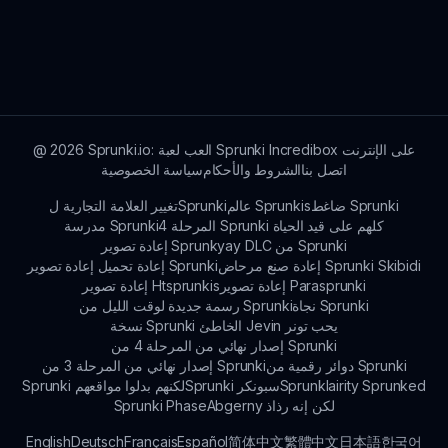
المساعدة.
تتعلق النسخة الحالية بالإنشاء الفردي، ولكن قد يتم
تضمين ميزات تعاونية في التحديثات المستقبلية بناءً على
تعليقات اللاعبين.
Sprunki.io: العب لعبة Sprunki Incredibox على الإنترنت
2026
@
اتصل بنا
الشروط والأحكام
سياسة الخصوصية
ضاغط Sprunki
عالم Sprunkis
تغيير العلامة التجارية لSprunki
المرحلة 4 Sprunki كلهم على قيد الحياة
مدرسة Sprunki
إعادة تصوير Sprunkyay DLC من Sprunki
إعادة صنع مرحاض Sprunki Skibidi
إعادة تحميل إعادة تصوير Sprunki
إعادة تصوير Parasprunki
إعادة تصوير Htsprunkis
نجاة Sprunki
رسمة جديدة لوقت الليل من Sprunki
نسخة Sprunki الخاطئ Jevin يحب تونر
إصدار نهائي من المرحلة 4 من Sprunki
دوائر رقمية من Sprunki
إصدار نهائي من المرحلة 3 من Sprunki
Sprunklairity Sprunked
Sprunki سبونكر
Sprunki لكنهم بدلوا مواقعهم
Abgerny لكن إنه رذاذ
Sprunki Phase
English
Deutsch
Français
Español
简体中文
繁體中文
日本語
한국어