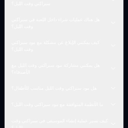
نعم! يمكن للاعبين التفاعل مع المجتمع، ومشاركة
سبراكني وقت الليل؟
إبداعاتهم، والمشاركة في التحديات، مما يعزز تجربة اللعب
بشكل عام.
هل هناك عمليات شراء داخل اللعبة في سبراكني
يوفر المود أنماطًا موسيقية متعددة لاستكشافها. يمكنك
وقت الليل؟
إنشاء مسارات سلسة وجوهرية تتناغم تمامًا مع الأجواء
الليلية.
كيف يمكنني الإبلاغ عن مشكلة مع مود سبراكني
حاليًا، لا يحتوي مود سبراكني وقت الليل على عمليات
وقت الليل؟
شراء داخل اللعبة. جميع الميزات والمحتويات متاحة
للاعبين عند التحميل.
هل يمكنني مشاركة مود سبراكني وقت الليل مع
إذا واجهت أي مشكلات أثناء اللعب، يمكنك الإبلاغ عنها من
الأصدقاء؟
خلال زيارة صفحة الدعم على sprunki.io للحصول على
مساعدة من فريق التطوير.
هل مود سبراكني وقت الليل مناسب للأطفال؟
بالطبع! يمكنك مشاركة مود سبراكني وقت الليل مع
أصدقائك عن طريق دعوتهم للعب واستكشاف الميزات
ما الأنظمة المتوافقة مع مود سبراكني وقت الليل؟
الفريدة الليلية.
نعم، تم تصميم مود سبراكني وقت الليل ليكون مناسبًا
لجميع الأعمار. يوفر بيئة ممتعة وإبداعية للأطفال للتعبير
كيف تسير عملية إنشاء الموسيقى في سبراكني وقت
عن أنفسهم من خلال صناعة الموسيقى.
المود متوافق مع أنظمة تشغيل متنوعة، بما في ذلك
الليل؟