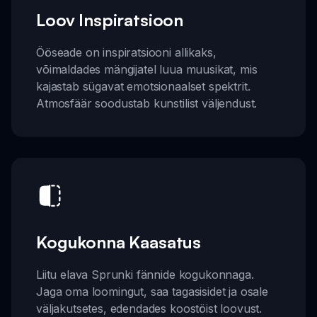
Loov Inspiratsioon
Ööseade on inspiratsiooni allikaks,
võimaldades mängijatel luua muusikat, mis
kajastab sügavat emotsionaalset spektrit.
Atmosfäär soodustab kunstilist väljendust.
Kogukonna Kaasatus
Liitu elava Sprunki fännide kogukonnaga.
Jaga oma loomingut, saa tagasisidet ja osale
väljakutsetes, edendades koostöist loovust.