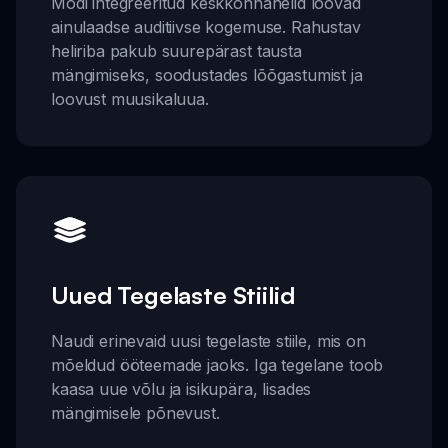
Modi integreeritud keskkonnahelid loovad
ainulaadse auditiivse kogemuse. Rahustav
heliriba pakub suurepärast tausta
mängimiseks, soodustades lõõgastumist ja
loovust muusikaluua.
Uued Tegelaste Stiilid
Naudi erinevaid uusi tegelaste stiile, mis on
mõeldud ööteemade jaoks. Iga tegelane toob
kaasa uue võlu ja isikupära, lisades
mängimisele põnevust.