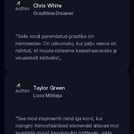
Chris White
Graafiline Disainer
“
Selle modi parendatud graafika on
hämmastav. On uskumatu, kui palju vaeva on
nähtud, et muuta ööteema kaasahaaravaks ja
visuaalselt köitvaks!
,,
Taylor Green
Loov Mõtleja
“
See mod inspireerib mind iga kord, kui
mängin! Atmosfäärilised elemendid aitavad mul
avastada muud loomingulist mõtteviisi, mida