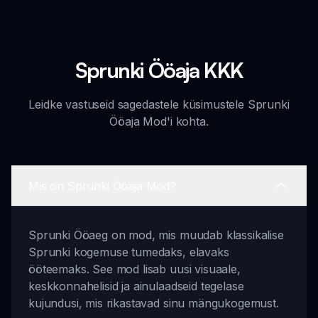
Sprunki Ööaja KKK
Leidke vastuseid sagedastele küsimustele Sprunki
Ööaja Mod'i kohta.
Mis on Sprunki Ööaja Mod?
Sprunki Ööaeg on mod, mis muudab klassikalise
Sprunki kogemuse tumedaks, elavaks
ööteemaks. See mod lisab uusi visuaale,
keskkonnahelisid ja ainulaadseid tegelase
kujundusi, mis rikastavad sinu mängukogemust.