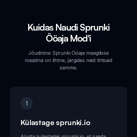
Kuidas Naudi Sprunki
Ööaja Mod'i
Jõudmine Sprunki Ööaja maagilisse
maailma on lihtne, järgides neid lihtsaid
samme.
1
Külastage sprunki.io
Alusta külastades sprunki.io, et saada