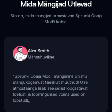
Mida Mängijad Ütlevad
Siin on, mida mängijad armastavad Sprunki Ööaja
Mod'i kohta.
Alex Smith
Mänguhuviline
“
Sprunki Ööaja Mod'i mängimine on mu
mängukogemust täielikult muutnud! Öise
atmosfääriga lisab see sellist lõõgastavat
toetust, ja loomingulised võimalused on
lõputud!
,,