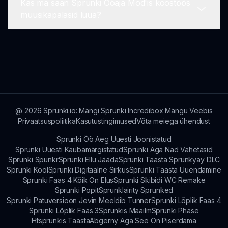
Kas ma saan Sprunki Ööaja Mod'is koostöös
näpunäidetega.
Kui sul on allalaadimisega probleeme, veendu, et
muusikapalasid luua?
sinu internetiühendus oleks stabiilne ja proovi
uuesti. Kui probleemid püsivad, külastage abisaidi
sprunki.io abi küsimiseks.
Praegune versioon keskendub individuaalsele
loomisele, kuid koostöökohandusi võib tulevaste
uuendustega lisada vastavalt mängijate
tagasisidele.
@
2026
Sprunki.io: Mängi Sprunki Incredibox Mängu Veebis
Privaatsuspoliitika
Kasutustingimused
Võta meiega ühendust
Sprunki Öö Aeg Uuesti Joonistatud
Sprunki Uuesti Kaubamärgistatud
Sprunki Aga Nad Vahetasid
Sprunki Spunkr
Sprunki Ellu Jääda
Sprunki Taasta Sprunkyay DLC
Sprunki Kool
Sprunki Digitaalne Sirkus
Sprunki Taasta Uuendamine
Sprunki Faas 4 Kõik On Elus
Sprunki Skibidi WC Remake
Sprunki Popit
Sprunklairity Sprunked
Sprunki Patuversioon Jevin Meeldib Tunner
Sprunki Lõplik Faas 4
Sprunki Lõplik Faas 3
Sprunkis Maailm
Sprunki Phase
Htsprunkis Taasta
Abgerny Aga See On Piserdama