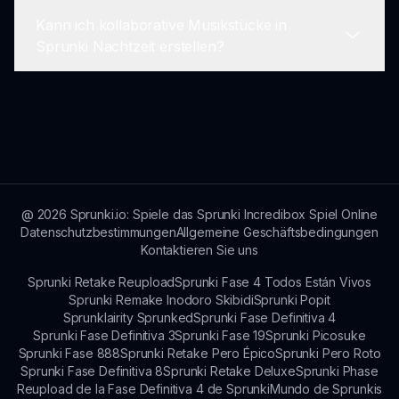
über Funktionen, Community-Events und
Kann ich kollaborative Musikstücke in
Gameplay-Tipps auf dem Laufenden bleiben.
Wenn du Probleme beim Herunterladen des
Sprunki Nachtzeit erstellen?
Mods hast, stelle sicher, dass deine
Internetverbindung stabil ist und versuche es
erneut. Wenn die Probleme bestehen bleiben,
Die aktuelle Version konzentriert sich auf die
besuche den Support über sprunki.io für Hilfe.
Solo-Erstellung, aber kollaborative Funktionen
könnten in zukünftigen Updates basierend auf
dem Feedback der Spieler enthalten sein.
@
2026
Sprunki.io: Spiele das Sprunki Incredibox Spiel Online
Datenschutzbestimmungen
Allgemeine Geschäftsbedingungen
Kontaktieren Sie uns
Sprunki Retake Reupload
Sprunki Fase 4 Todos Están Vivos
Sprunki Remake Inodoro Skibidi
Sprunki Popit
Sprunklairity Sprunked
Sprunki Fase Definitiva 4
Sprunki Fase Definitiva 3
Sprunki Fase 19
Sprunki Picosuke
Sprunki Fase 888
Sprunki Retake Pero Épico
Sprunki Pero Roto
Sprunki Fase Definitiva 8
Sprunki Retake Deluxe
Sprunki Phase
Reupload de la Fase Definitiva 4 de Sprunki
Mundo de Sprunkis