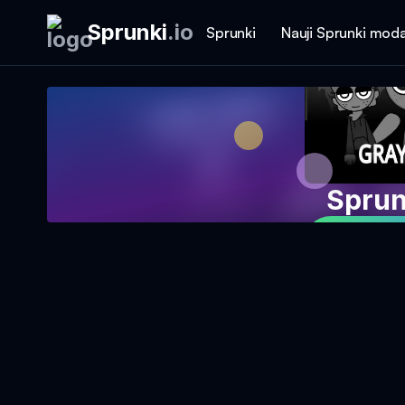
Sprunki
.
io
Sprunki
Nauji Sprunki moda
Sprun
Žaisti ž