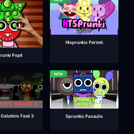
Htsprunkis Perimti
runki Popit
 Galutinis Fazė 3
Sprunkis Pasaulis