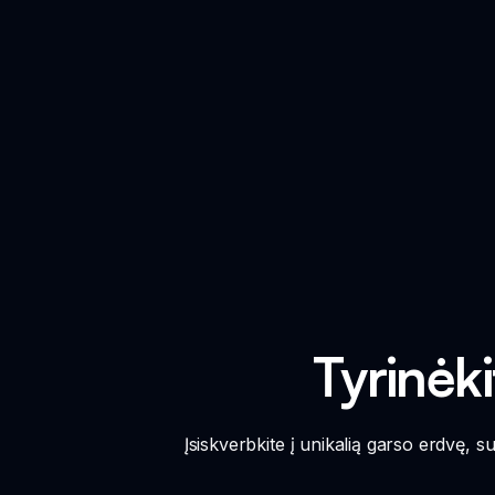
Tyrinėk
Įsiskverbkite į unikalią garso erdvę, s