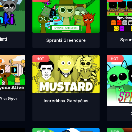
imti
Sprun
Sprunki Greencore
 Yra Gyvi
Incredibox Garstyčios