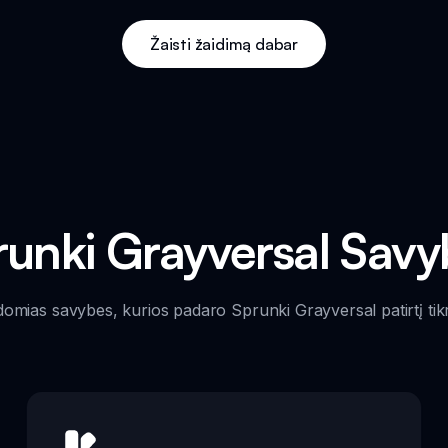
Žaisti žaidimą dabar
runki Grayversal Savy
įdomias savybes, kurios padaro Sprunki Grayversal patirtį tikra