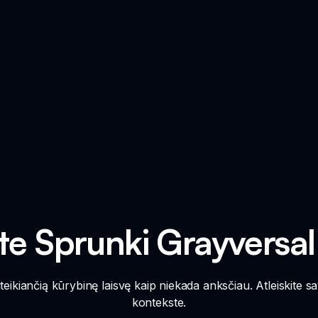
ite Sprunki Grayversa
uteikiančią kūrybinę laisvę kaip niekada anksčiau. Atleiskite 
kontekste.