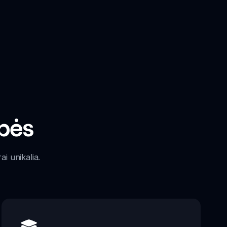
bės
i unikalia.