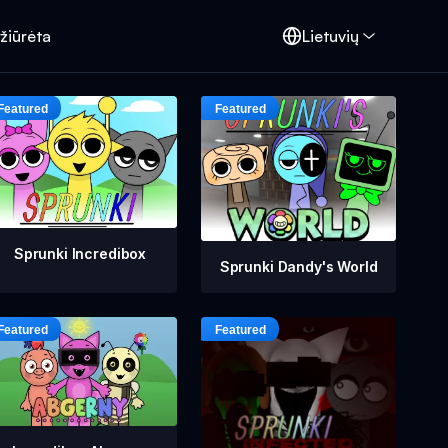
žiūrėta
Lietuvių
Sprunki Incredibox
Sprunki Dandy's World