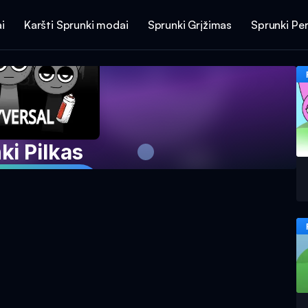
i
Karšti Sprunki modai
Sprunki Grįžimas
Sprunki Per
ki Pilkas
aidimą dabar