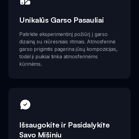
Unikalūs Garso Pasauliai
Patirkite eksperimentinį požiūrį į garso
dizainą su niūresniais ritmais. Atmosferinė
garso prigimtis pagerina jūsų kompozicijas,
todėl ji puikiai tinka atmosferinėms
kūrinėms.
Išsaugokite ir Pasidalykite
Savo Mišiniu