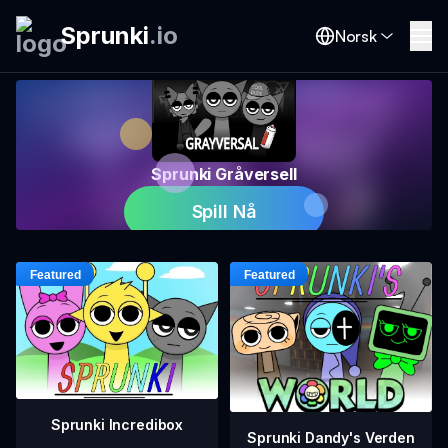
Sprunki
.
io
Norsk
Sprunki Gråversell
Spill Nå
Sprunki Incredibox
Sprunki Dandy's Verden