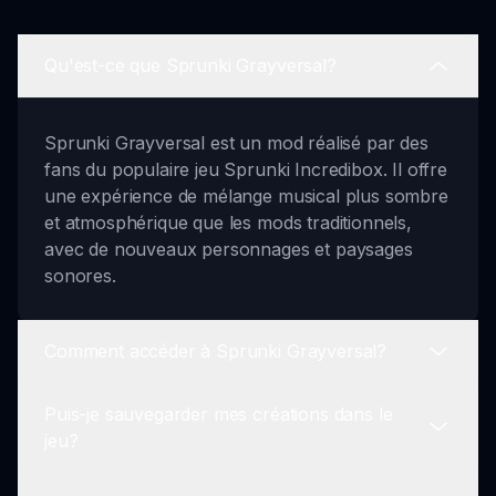
Qu'est-ce que Sprunki Grayversal?
Sprunki Grayversal est un mod réalisé par des
fans du populaire jeu Sprunki Incredibox. Il offre
une expérience de mélange musical plus sombre
et atmosphérique que les mods traditionnels,
avec de nouveaux personnages et paysages
sonores.
Comment accéder à Sprunki Grayversal?
Puis-je sauvegarder mes créations dans le
Vous pouvez jouer à Sprunki Grayversal en
jeu?
visitant sprunki.io et en sélectionnant le mod
parmi les options de jeu disponibles sur le site.