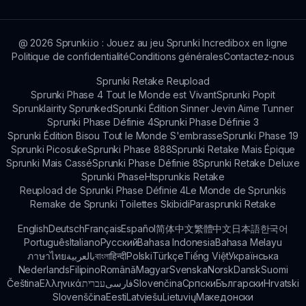
participer à des discussions.
@
2026
Sprunki.io : Jouez au jeu Sprunki Incredibox en ligne
Politique de confidentialité
Conditions générales
Contactez-nous
Sprunki Retake Reupload
Sprunki Phase 4 Tout le Monde est Vivant
Sprunki Popit
Sprunklairity Sprunked
Sprunki Édition Sinner Jevin Aime Tunner
Sprunki Phase Définie 4
Sprunki Phase Définie 3
Sprunki Édition Bisou Tout le Monde S'embrasse
Sprunki Phase 19
Sprunki Picosuke
Sprunki Phase 888
Sprunki Retake Mais Épique
Sprunki Mais Cassé
Sprunki Phase Définie 8
Sprunki Retake Deluxe
Sprunki Phase
Htsprunkis Retake
Reupload de Sprunki Phase Définie 4
Le Monde de Sprunkis
Remake de Sprunki Toilettes Skibidi
Parasprunki Retake
English
Deutsch
Français
Español
简体中文
繁體中文
日本語
한국어
Português
Italiano
Русский
Bahasa Indonesia
Bahasa Melayu
ภาษาไทย
بالعربية
বাংলা
हिन्दी
Polski
Türkçe
Tiếng Việt
Українська
Nederlands
Filipino
Română
Magyar
Svenska
Norsk
Dansk
Suomi
Čeština
Ελληνικά
עברית
فارسی
Slovenčina
Српски
Български
Hrvatski
Slovenščina
Eesti
Latviešu
Lietuvių
Македонски