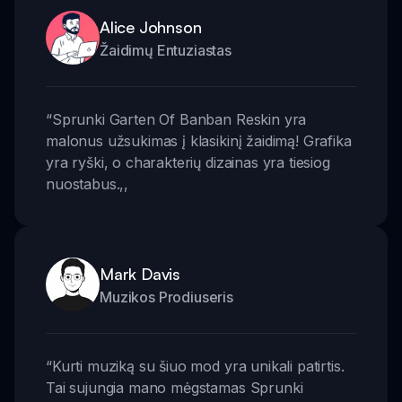
Alice Johnson
Žaidimų Entuziastas
“
Sprunki Garten Of Banban Reskin yra
malonus užsukimas į klasikinį žaidimą! Grafika
yra ryški, o charakterių dizainas yra tiesiog
nuostabus.
,,
Mark Davis
Muzikos Prodiuseris
“
Kurti muziką su šiuo mod yra unikali patirtis.
Tai sujungia mano mėgstamas Sprunki