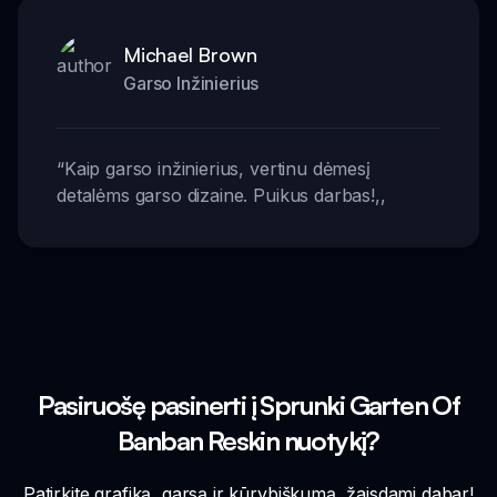
Michael Brown
Garso Inžinierius
“
Kaip garso inžinierius, vertinu dėmesį
detalėms garso dizaine. Puikus darbas!
,,
Pasiruošę pasinerti į Sprunki Garten Of
Banban Reskin nuotykį?
Patirkite grafiką, garsą ir kūrybiškumą, žaisdami dabar!