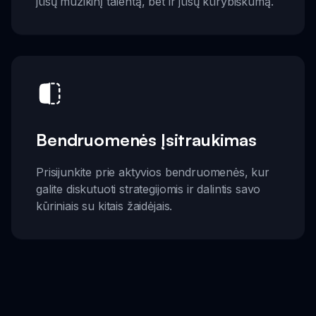
jūsų muzikinį talentą, bet ir jūsų kūrybiškumą.
Bendruomenės Įsitraukimas
Prisijunkite prie aktyvios bendruomenės, kur
galite diskutuoti strategijomis ir dalintis savo
kūriniais su kitais žaidėjais.