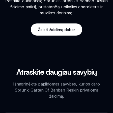
Patirkite jaudinančią Sprunki Garten Of Banban Reskin
žaidimo patirtį, pristatančią unikalias charakteris ir
muzikos derinimą!
Žaisti žaidimą dabar
Atraskite daugiau savybių
Išnagrinėkite papildomas savybes, kurios daro
Sprunki Garten Of Banban Reskin privalomą
žaidimą.