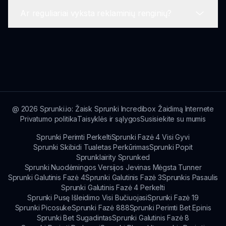
Daugelis žaidėjų mėgaujasi sesijomis, kurios
Ar reguliariai vyksta reklaminių renginių?
svyruoja nuo kelių minučių iki visos popietės
Jei susiduriate su įkrovimo problema, bandykite
kūrybiniam garso miksavimui.
atnaujinti puslapį arba patikrinkite savo interneto
prieigą. Palaikymas taip pat teikiamas sprunki.io
Taip, žaidimas rengia įvairius reklaminius
dėl nuolatinių problemų.
renginius, kad įtrauktų žaidėjus ir pasiūlytų
unikalių in-game apdovanojimų, likite informuoti
per sprunki.io bendruomenę!
@
2026
Sprunki.io: Žaisk Sprunki Incredibox Žaidimą Internete
Privatumo politika
Taisyklės ir sąlygos
Susisiekite su mumis
Sprunki Perimti Perkelti
Sprunki Fazė 4 Visi Gyvi
Sprunki Skibidi Tualetas Perkūrimas
Sprunki Popit
Sprunklairity Sprunked
Sprunki Nuodėmingos Versijos Jevinas Mėgsta Tunner
Sprunki Galutinis Fazė 4
Sprunki Galutinis Fazė 3
Sprunkis Pasaulis
Sprunki Galutinis Fazė 4 Perkelti
Sprunki Pusę Išleidimo Visi Bučiuojasi
Sprunki Fazė 19
Sprunki Picosuke
Sprunki Fazė 888
Sprunki Perimti Bet Epinis
Sprunki Bet Sugadintas
Sprunki Galutinis Fazė 8