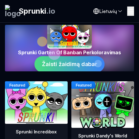
Sprunki
.
io
Lietuvių
Sprunki Garten Of Banban Perkoloravimas
Žaisti žaidimą dabar
Sprunki Incredibox
Sprunki Dandy's World