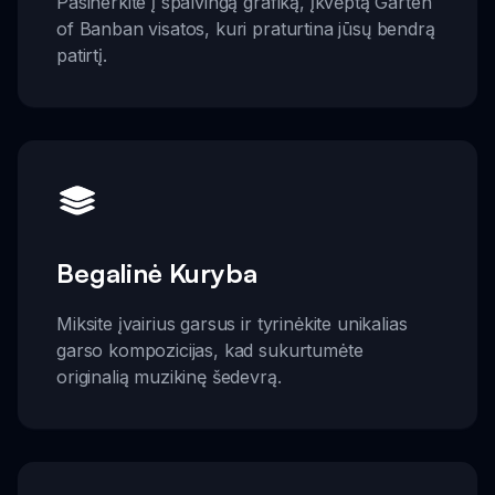
Pasinerkite į spalvingą grafiką, įkvėptą Garten
of Banban visatos, kuri praturtina jūsų bendrą
patirtį.
Begalinė Kuryba
Miksite įvairius garsus ir tyrinėkite unikalias
garso kompozicijas, kad sukurtumėte
originalią muzikinę šedevrą.