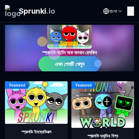
Sprunki
.
io
বাংলা
স্প্রুনকি গার্টেন অফ বানবান রেসকিন
এখন গেমটি খেলুন
স্প্রুনকি ইনক্রেডিবক্স
স্প্রুনকি ড্যান্ডির বিশ্ব