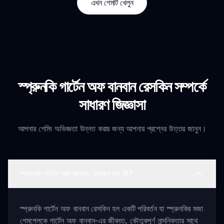
এখন গেমটি খেলুন
স্প্রুনকি গার্টেন অফ বানবান রেসকিন সম্পর্কে
সাধারণ জিজ্ঞাসা
আপনার গেমিং অভিজ্ঞতা উন্নত করার জন্য আপনার প্রশ্নের উত্তর জানুন।
স্প্রুনকি গার্টেন অফ বানবান রেসকিন মড কী?
স্প্রুনকি গার্টেন অফ বানবান রেসকিন হল একটি পরিবর্তন যা স্প্রুনকির মজা
গেমপ্লেকে গার্টেন অফ বানবান-এর জীবন্ত, কৌতুকপূর্ণ নান্দনিকতার সাথে