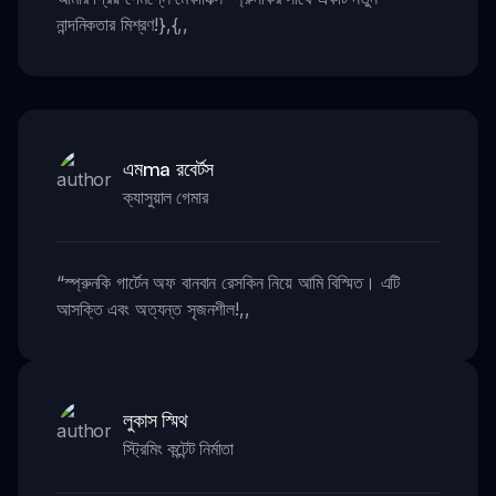
নান্দনিকতার মিশ্রণ!},{
,,
এমma রবের্টস
ক্যাসুয়াল গেমার
“
স্প্রুনকি গার্টেন অফ বানবান রেসকিন নিয়ে আমি বিস্মিত। এটি
আসক্তি এবং অত্যন্ত সৃজনশীল!
,,
লুকাস স্মিথ
স্ট্রিমিং কন্টেন্ট নির্মাতা