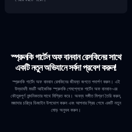
স্প্রুনকি গার্টেন অফ বানবান রেসকিনের সাথে
একটি নতুন অভিযানে সর্বদা প্রবেশ করুন!
স্প্রুনকি গার্টেন অফ বানবান রেসকিনের জীবন্ত জগতে পদার্পণ করুন। এই
উদ্ভাবনী মডটি আইকনিক স্প্রুনকি গেমপ্লেকে গার্টেন অফ বানবান-এর
কৌতুকপূর্ণ নান্দনিকতার সাথে মিশ্রিত করে। অনন্য সঙ্গীত মিশ্রণ তৈরি করুন,
মজাদার চরিত্র ডিজাইন উপভোগ করুন এবং আপনার প্রিয় গেমে একটি নতুন
মোড় অনুভব করুন।