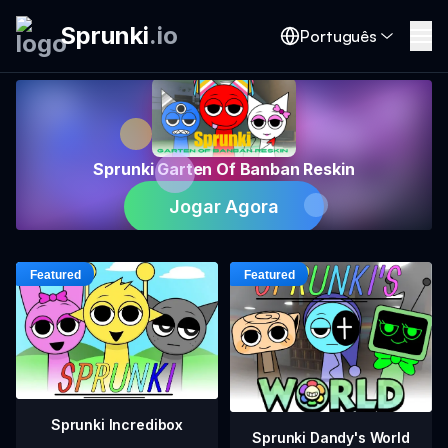
Sprunki
.
io
Português
Sprunki Garten Of Banban Reskin
Jogar Agora
Sprunki Incredibox
Sprunki Dandy's World