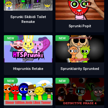
Sprunki Skibidi Toilet
Remake
Sprunki Popit
Htsprunkis Retake
Sprunklairity Sprunked