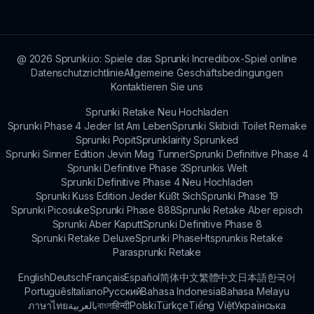
und einzigartige Belohnungen im Spiel
anzubieten. Bleibe über die sprunki.io-
Community auf dem Laufenden!
@
2026
Sprunki.io: Spiele das Sprunki Incredibox-Spiel online
Datenschutzrichtlinie
Allgemeine Geschäftsbedingungen
Kontaktieren Sie uns
Sprunki Retake Neu Hochladen
Sprunki Phase 4 Jeder Ist Am Leben
Sprunki Skibidi Toilet Remake
Sprunki Popit
Sprunklairity Sprunked
Sprunki Sinner Edition Jevin Mag Tunner
Sprunki Definitive Phase 4
Sprunki Definitive Phase 3
Sprunkis Welt
Sprunki Definitive Phase 4 Neu Hochladen
Sprunki Kuss Edition Jeder Küßt Sich
Sprunki Phase 19
Sprunki Picosuke
Sprunki Phase 888
Sprunki Retake Aber episch
Sprunki Aber Kaputt
Sprunki Definitive Phase 8
Sprunki Retake Deluxe
Sprunki Phase
Htsprunkis Retake
Parasprunki Retake
English
Deutsch
Français
Español
简体中文
繁體中文
日本語
한국어
Português
Italiano
Русский
Bahasa Indonesia
Bahasa Melayu
ภาษาไทย
بالعربية
বাংলা
हिन्दी
Polski
Türkçe
Tiếng Việt
Українська