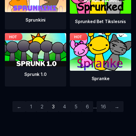
Sprunkini
Sprunked Bet Tikslesnis
Sprunk 1.0
Spranke
←
1
2
3
4
5
6
...
16
→