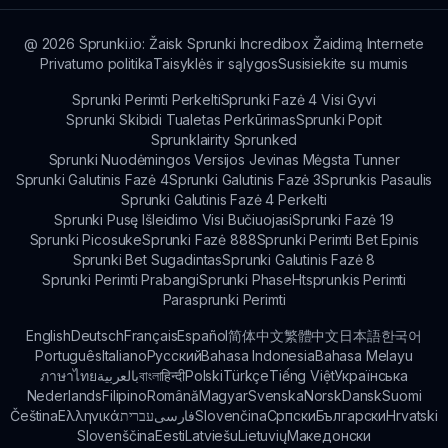
@
2026
Sprunki.io: Žaisk Sprunki Incredibox Žaidimą Internete
Privatumo politika
Taisyklės ir sąlygos
Susisiekite su mumis
Sprunki Perimti Perkelti
Sprunki Fazė 4 Visi Gyvi
Sprunki Skibidi Tualetas Perkūrimas
Sprunki Popit
Sprunklairity Sprunked
Sprunki Nuodėmingos Versijos Jevinas Mėgsta Tunner
Sprunki Galutinis Fazė 4
Sprunki Galutinis Fazė 3
Sprunkis Pasaulis
Sprunki Galutinis Fazė 4 Perkelti
Sprunki Pusę Išleidimo Visi Bučiuojasi
Sprunki Fazė 19
Sprunki Picosuke
Sprunki Fazė 888
Sprunki Perimti Bet Epinis
Sprunki Bet Sugadintas
Sprunki Galutinis Fazė 8
Sprunki Perimti Prabangi
Sprunki Phase
Htsprunkis Perimti
Parasprunki Perimti
English
Deutsch
Français
Español
简体中文
繁體中文
日本語
한국어
Português
Italiano
Русский
Bahasa Indonesia
Bahasa Melayu
ภาษาไทย
بالعربية
বাংলা
हिन्दी
Polski
Türkçe
Tiếng Việt
Українська
Nederlands
Filipino
Română
Magyar
Svenska
Norsk
Dansk
Suomi
Čeština
Ελληνικά
עברית
فارسی
Slovenčina
Српски
Български
Hrvatski
Slovenščina
Eesti
Latviešu
Lietuvių
Македонски