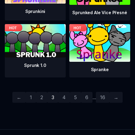
Sprunkini
Sprunked Ale Více Přesné
Sprunk 1.0
Spranke
←
1
2
3
4
5
6
...
16
→