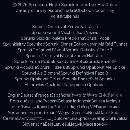
@
2026
Sprunki.io: Hrajte Sprunki Incredibox Hru Online
Zásady ochrany osobních údajů
Obchodní podmínky
Kontaktujte nás
Sprunki Opakovat Znovu Nahráním
Sprunki Fáze 4 Všichni Jsou Naživu
Sprunki Skibidi Toaleta Předělaná
Sprunki Popit
Sprunklairity Sprunked
Sprunki Sinner Edition Jevin Má Rád Tunner
Sprunki Definitivní Fáze 4
Sprunki Definitivní Fáze 3
Sprunki Definitivní Fáze 4 Znovu Nahráním
Sprunki Edice Polibek Každý Se Políbí
Sprunki Fáze 19
Sprunki Picosuke
Sprunki Fáze 888
Sprunki Opakovat Ale Epické
Sprunki Ale Zlomené
Sprunki Definitivní Fáze 8
Sprunki Opakovat Deluxe
Sprunki Phase
Svět Sprunkis
Htsprunkis Opakovat
Parasprunki Opakovat
English
Deutsch
Français
Español
简体中文
繁體中文
日本語
한국어
Português
Italiano
Русский
Bahasa Indonesia
Bahasa Melayu
ภาษาไทย
بالعربية
বাংলা
हिन्दी
Polski
Türkçe
Tiếng Việt
Українська
Nederlands
Filipino
Română
Magyar
Svenska
Norsk
Dansk
Suomi
Čeština
Ελληνικά
עברית
فارسی
Slovenčina
Српски
Български
Hrvatski
Slovenščina
Eesti
Latviešu
Lietuvių
Македонски