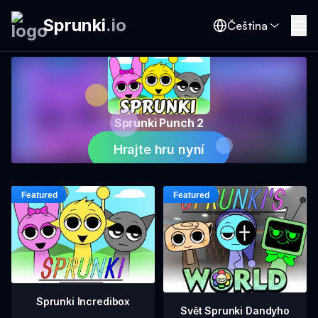
Sprunki
.
io
Čeština
Sprunki Punch 2
Hrajte hru nyní
Sprunki Incredibox
Svět Sprunki Dandyho