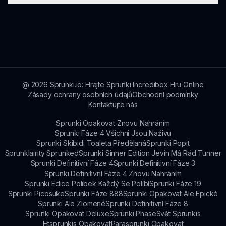
informací, aktualizace a přístup k Sprunki Punch
2.
Sprunki Punch 2 si uchovává záznam vašich
vysokých skóre, a můžete sledovat svůj pokrok
porovnáním s ostatními na žebříčcích.
@
2026
Sprunki.io: Hrajte Sprunki Incredibox Hru Online
Zásady ochrany osobních údajů
Obchodní podmínky
Kontaktujte nás
Sprunki Opakovat Znovu Nahráním
Sprunki Fáze 4 Všichni Jsou Naživu
Sprunki Skibidi Toaleta Předělaná
Sprunki Popit
Sprunklairity Sprunked
Sprunki Sinner Edition Jevin Má Rád Tunner
Sprunki Definitivní Fáze 4
Sprunki Definitivní Fáze 3
Sprunki Definitivní Fáze 4 Znovu Nahráním
Sprunki Edice Polibek Každý Se Políbí
Sprunki Fáze 19
Sprunki Picosuke
Sprunki Fáze 888
Sprunki Opakovat Ale Epické
Sprunki Ale Zlomené
Sprunki Definitivní Fáze 8
Sprunki Opakovat Deluxe
Sprunki Phase
Svět Sprunkis
Htsprunkis Opakovat
Parasprunki Opakovat