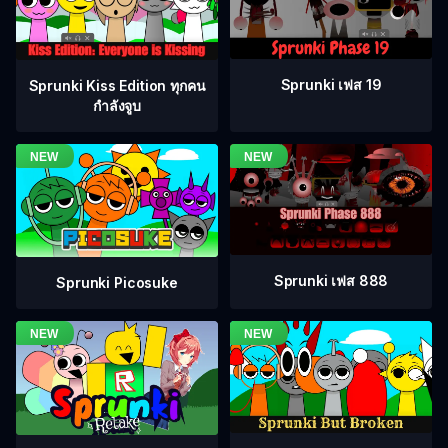
Sprunki เฟส 19
Sprunki Kiss Edition ทุกคน
กำลังจูบ
Sprunki เฟส 888
Sprunki Picosuke