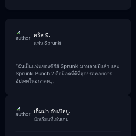
คริส พี.
แฟน Sprunki
“
ฉันเป็นแฟนของซีรีส์ Sprunki มาหลายปีแล้ว และ
Sprunki Punch 2 คือม็อดที่ดีที่สุด! รอคอยการ
อัปเดตในอนาคต.
,,
เอ็มม่า ดับเบิลยู.
นักเรียนที่เล่นเกม