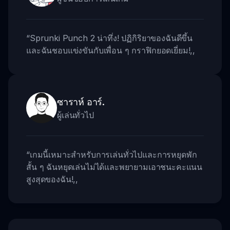
“
Sprunki Punch 2 น่าทึ่ง! ปฏิกิริยาของฉันดีขึ้น
และฉันชอบแข่งขันกับเพื่อน ๆ กราฟิกยอดเยี่ยม!
,,
ซาราห์ อาร์.
ผู้เล่นทั่วไป
“
เกมนี้เหมาะสำหรับการเล่นทั่วไปและการหยุดพัก
สั้น ๆ ฉันหยุดเล่นไม่ได้และพยายามเอาชนะคะแนน
สูงสุดของฉัน!
,,