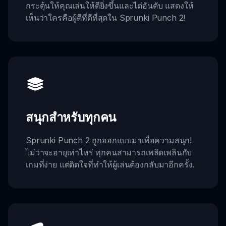
กระตุ้นให้คุณเล่นให้ดียิ่งขึ้นและไต่อันดับ แสดงให้
เห็นว่าใครคือผู้ตีที่ดีที่สุดใน Sprunki Punch 2!
สนุกสำหรับทุกคน
Sprunki Punch 2 ถูกออกแบบมาเพื่อความสนุก!
ไม่ว่าจะอายุเท่าไหร่ ทุกคนสามารถเพลิดเพลินกับ
เกมที่ง่าย แต่ติดใจที่ทำให้ผู้เล่นต้องกลับมาอีกครั้ง.