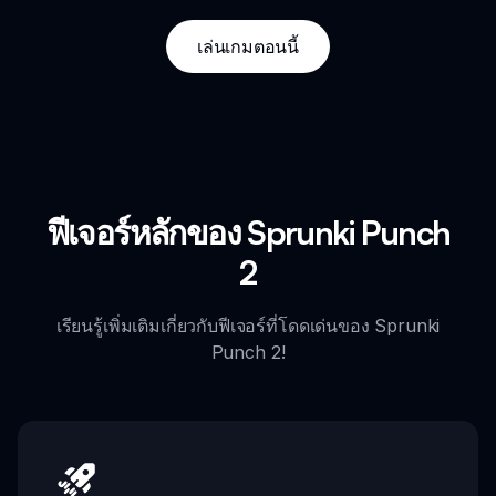
เล่นเกมตอนนี้
ฟีเจอร์หลักของ Sprunki Punch
2
เรียนรู้เพิ่มเติมเกี่ยวกับฟีเจอร์ที่โดดเด่นของ Sprunki
Punch 2!