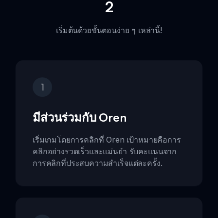
2
เริ่มต้นด้วยขั้นตอนง่าย ๆ เหล่านี้!
1
มีส่วนร่วมกับ Oren
เริ่มเกมโดยการคลิกที่ Oren เป้าหมายคือการ
คลิกอย่างรวดเร็วและแม่นยำ รับคะแนนจาก
การคลิกที่ประสบความสำเร็จแต่ละครั้ง.