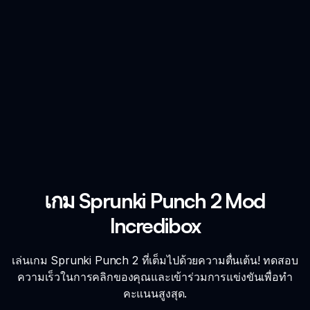
เกม Sprunki Punch 2 Mod
Incredibox
เล่นเกม Sprunki Punch 2 ที่เต็มไปด้วยความตื่นเต้น! ทดสอบ
ความเร็วในการคลิกของคุณและเข้าร่วมการแข่งขันเพื่อทำ
คะแนนสูงสุด.