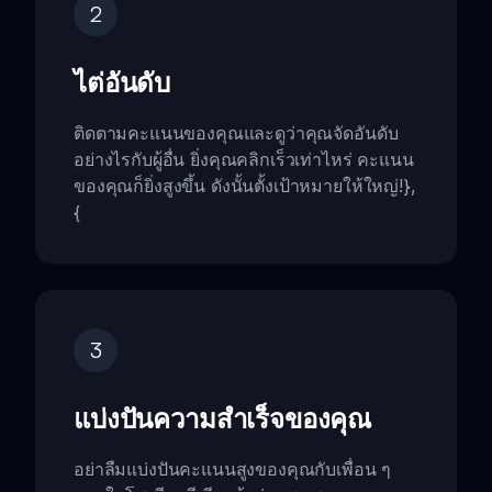
2
ไต่อันดับ
ติดตามคะแนนของคุณและดูว่าคุณจัดอันดับ
อย่างไรกับผู้อื่น ยิ่งคุณคลิกเร็วเท่าไหร่ คะแนน
ของคุณก็ยิ่งสูงขึ้น ดังนั้นตั้งเป้าหมายให้ใหญ่!},
{
3
แบ่งปันความสำเร็จของคุณ
อย่าลืมแบ่งปันคะแนนสูงของคุณกับเพื่อน ๆ