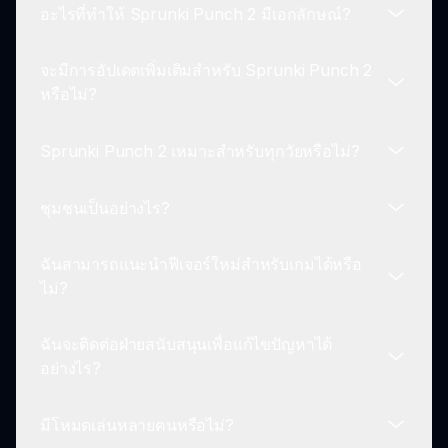
อะไรที่ทำให้ Sprunki Punch 2 มีเอกลักษณ์?
แน่นอน! Sprunki Punch 2 กระตุ้นให้คุณแบ่งปัน
คะแนนสูงของคุณกับเพื่อน ๆ ในโซเชียลมีเดียที่คุณชื่น
จะมีการอัปเดตเพิ่มเติมสำหรับ Sprunki Punch 2
ชอบ.
Sprunki Punch 2 โดดเด่นจากธรรมชาติที่รวดเร็ว
หรือไม่?
และเกมเพลที่แข่งขันทำให้ผู้เล่นต้องพัฒนาทักษะการ
คลิกอย่างไม่หยุดยั้ง.
Sprunki Punch 2 เหมาะสำหรับทุกวัยหรือไม่?
ใช่! ทีมพัฒนาที่อยู่เบื้องหลัง Sprunki Punch 2 ตั้งใจที่
จะเพิ่มเนื้อหาและฟีเจอร์ใหม่ ๆ อย่างสม่ำเสมอ เพื่อให้
ชุมชนเป็นอย่างไร?
เกมมีความสดใหม่และน่าตื่นเต้น.
ใช่ Sprunki Punch 2 เหมาะสำหรับทุกวัย กลไกที่ง่าย
และการเล่นเกมที่สนุกทำให้เข้าถึงได้สำหรับทุกคน!
ฉันสามารถแนะนำฟีเจอร์ใหม่สำหรับเกมได้หรือ
ชุมชน Sprunki Punch 2 นั้นมีชีวิตชีวาและ
ไม่?
กระตือรือร้น! ผู้เล่นมักจะแบ่งปันคะแนน เคล็ดลับ และ
ประสบการณ์ออนไลน์.
ฉันจะติดต่อฝ่ายสนับสนุนเพื่อแก้ไขปัญหาได้
ผู้เล่นยินดีที่จะให้ข้อเสนอแนะแนะนำฟีเจอร์! ทีมพัฒนา
อย่างไร?
ชื่นชมความคิดเห็นจากชุมชน.
มีโหมดเล่นหลายคนหรือไม่?
หากคุณพบปัญหาใด ๆ ขณะเล่น Sprunki Punch 2