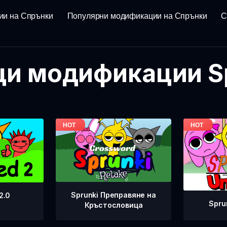
ии на Спрънки
Популярни модификации на Спрънки
С
и модификации S
Sprunki Преправяне на
2.0
Spru
Кръстословица