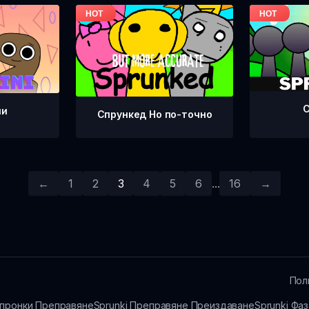
С
ни
Спрункед Но по-точно
←
1
2
3
4
5
6
...
16
→
Пол
пронки Преправяне
Sprunki Преправяне Преиздаване
Sprunki Фаз