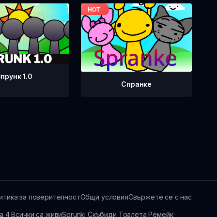
прунк 1.0
Спранке
итика за поверителност
Общи условия
Свържете се с нас
а 4 Всички са живи
Sprunki Скъбиди Тоалета Ремейк