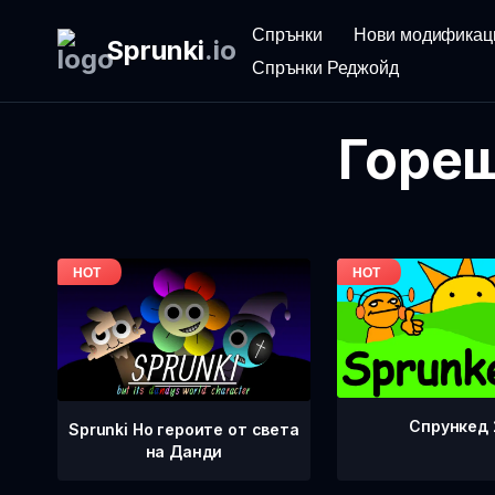
Спрънки
Нови модификац
Sprunki
.
io
Спрънки Реджойд
Горещ
Спрункед 
Sprunki Но героите от света
на Данди