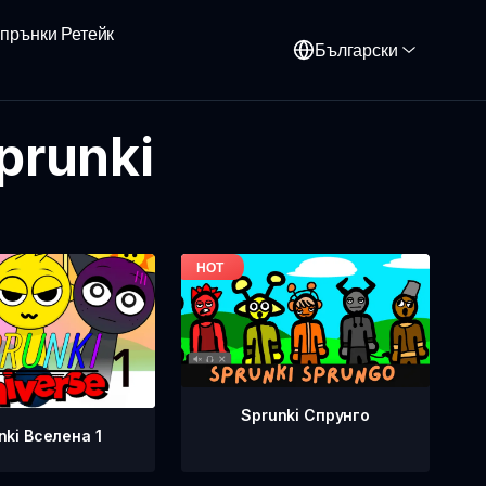
прънки Ретейк
Български
prunki
Sprunki Спрунго
nki Вселена 1