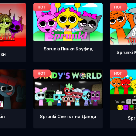
Sprunki Пинки Боуфид
Sprunki
нки
kin
Sprunki Светът на Данди
Spr