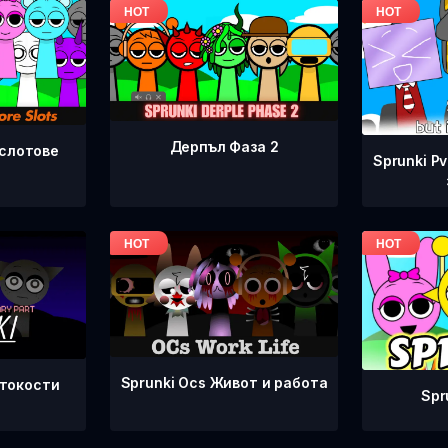
Дерпъл Фаза 2
 слотове
Sprunki P
Sprunki Ocs Живот и работа
стокости
Spr