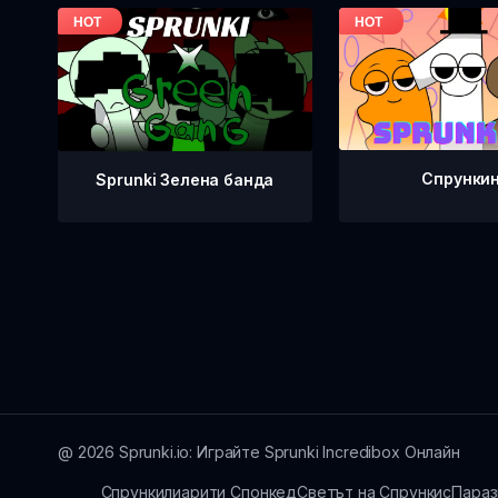
Спрунки
Sprunki Зелена банда
@
2026
Sprunki.io: Играйте Sprunki Incredibox Онлайн
Спрункилиарити Спонкед
Светът на Спрункис
Параз