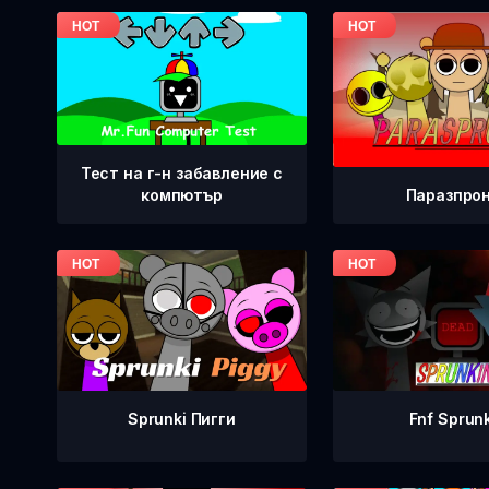
Тест на г-н забавление с
Паразпро
компютър
Fnf Sprun
Sprunki Пигги