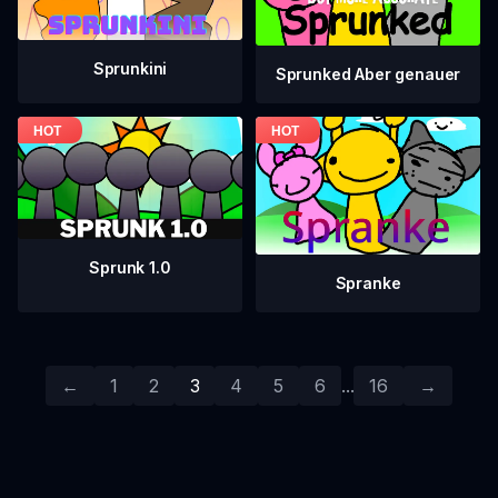
Sprunkini
Sprunked Aber genauer
Sprunk 1.0
Spranke
←
1
2
3
4
5
6
...
16
→