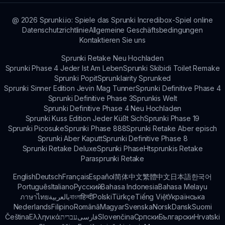
@
2026
Sprunki.io: Spiele das Sprunki Incredibox-Spiel online
Datenschutzrichtlinie
Allgemeine Geschäftsbedingungen
Kontaktieren Sie uns
Sprunki Retake Neu Hochladen
Sprunki Phase 4 Jeder Ist Am Leben
Sprunki Skibidi Toilet Remake
Sprunki Popit
Sprunklairity Sprunked
Sprunki Sinner Edition Jevin Mag Tunner
Sprunki Definitive Phase 4
Sprunki Definitive Phase 3
Sprunkis Welt
Sprunki Definitive Phase 4 Neu Hochladen
Sprunki Kuss Edition Jeder Küßt Sich
Sprunki Phase 19
Sprunki Picosuke
Sprunki Phase 888
Sprunki Retake Aber episch
Sprunki Aber Kaputt
Sprunki Definitive Phase 8
Sprunki Retake Deluxe
Sprunki Phase
Htsprunkis Retake
Parasprunki Retake
English
Deutsch
Français
Español
简体中文
繁體中文
日本語
한국어
Português
Italiano
Русский
Bahasa Indonesia
Bahasa Melayu
ภาษาไทย
بالعربية
বাংলা
हिन्दी
Polski
Türkçe
Tiếng Việt
Українська
Nederlands
Filipino
Română
Magyar
Svenska
Norsk
Dansk
Suomi
Čeština
Ελληνικά
עברית
فارسی
Slovenčina
Српски
Български
Hrvatski