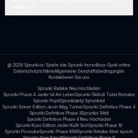
Derzeit hat Sprunki Dandys Welt keine
erwarten?
Mehrspielerfunktionen, aber die Spieler können
ihre Musik online mit Freunden teilen und soziale
Elemente in das Gameplay integrieren.
Erwarte lebendige Animationen und farbenfrohe
Grafiken, die das immersive Erlebnis verbessern.
Die visuellen Effekte sind ebenso fesselnd wie die
Musik selbst und bieten ein Fest für die Sinne.
@
2026
Sprunki.io: Spiele das Sprunki Incredibox-Spiel online
Datenschutzrichtlinie
Allgemeine Geschäftsbedingungen
Kontaktieren Sie uns
Sprunki Retake Neu Hochladen
Sprunki Phase 4 Jeder Ist Am Leben
Sprunki Skibidi Toilet Remake
Sprunki Popit
Sprunklairity Sprunked
Sprunki Sinner Edition Jevin Mag Tunner
Sprunki Definitive Phase 4
Sprunki Definitive Phase 3
Sprunkis Welt
Sprunki Definitive Phase 4 Neu Hochladen
Sprunki Kuss Edition Jeder Küßt Sich
Sprunki Phase 19
Sprunki Picosuke
Sprunki Phase 888
Sprunki Retake Aber episch
Sprunki Aber Kaputt
Sprunki Definitive Phase 8