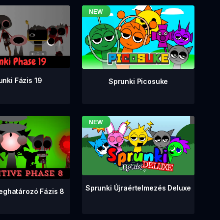
unki Fázis 19
Sprunki Picosuke
Sprunki Újraértelmezés Deluxe
eghatározó Fázis 8