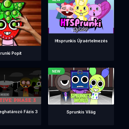
Htsprunkis Újraértelmezés
runki Popit
eghatározó Fázis 3
Sprunkis Világ