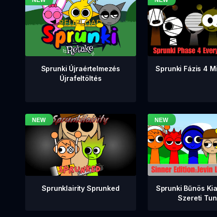
Sprunki Fázis 4 M
Sprunki Újraértelmezés
Újrafeltöltés
Sprunklairity Sprunked
Sprunki Bűnös Ki
Szereti Tu