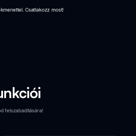
ékmenettel. Csatlakozz most!
unkciói
od felszabadítására!