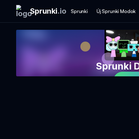
Sprunki
.
io
Sprunki
Új Sprunki Modok
Sprunki 
Játs