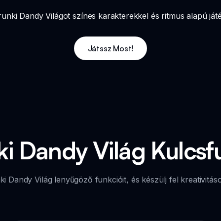
runki Dandy Világot színes karakterekkel és ritmus alapú ját
Játssz Most!
i Dandy Világ Kulcsf
i Dandy Világ lenyűgöző funkcióit, és készülj fel kreativitás