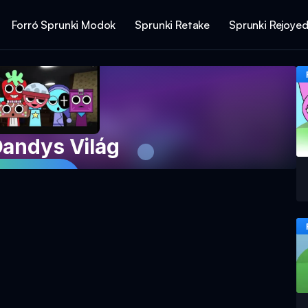
Forró Sprunki Modok
Sprunki Retake
Sprunki Rejoye
Dandys Világ
sz Most!