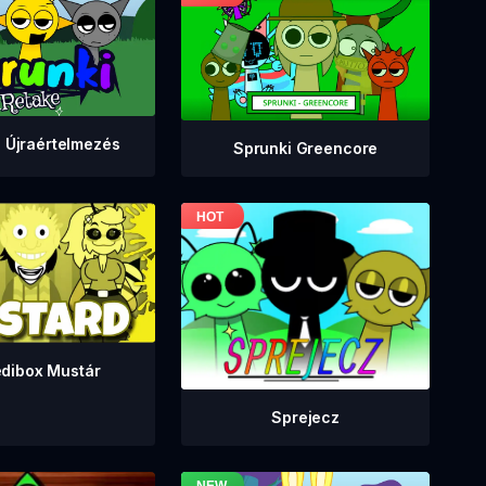
 Újraértelmezés
Sprunki Greencore
edibox Mustár
Sprejecz