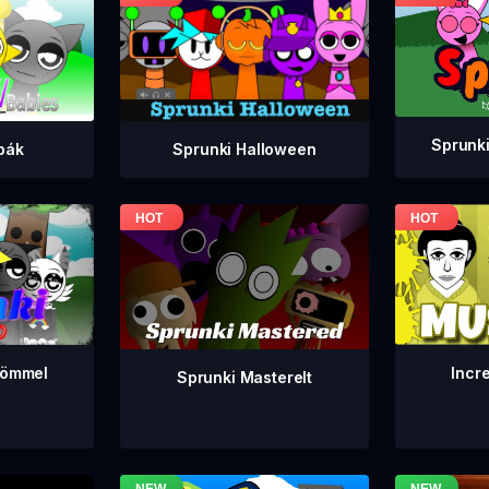
Sprunki
bák
Sprunki Halloween
Incr
römmel
Sprunki Masterelt