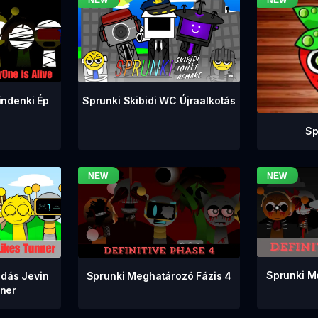
indenki Ép
Sprunki Skibidi WC Újraalkotás
Sp
Sprunki M
Sprunki Meghatározó Fázis 4
adás Jevin
nner