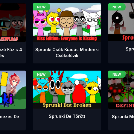
Spr
zó Fázis 4
Sprunki Csók Kiadás Mindenki
tés
Csókolózik
Sprunki De Törött
Sprunki M
lmezés De