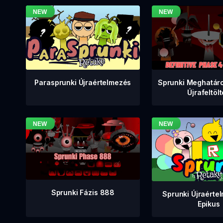
Sprunki Meghatáro
Parasprunki Újraértelmezés
Újrafeltöl
Sprunki Fázis 888
Sprunki Újraérte
Epikus