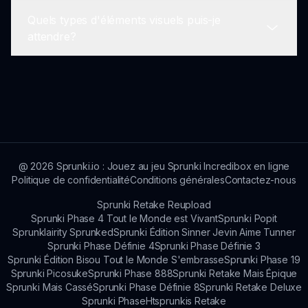
gratuitement via sprunki.io. Profitez du voyage
améliore la créativité!
Quels types d'éléments visuels puis-je
musical immersif sans aucun coût!
Actuellement, Sprunki Dandys World n'a pas de
attendre?
fonctionnalités multijoueurs, mais les joueurs
peuvent partager leur musique avec des amis en
ligne, intégrant des éléments sociaux dans le
Attendez-vous à des animations vivantes et des
gameplay.
œuvres d'art vibrantes qui améliorent
l'expérience immersive. Les visuels sont aussi
engageants que la musique elle-même, offrant
un festin pour les sens.
@
2026
Sprunki.io : Jouez au jeu Sprunki Incredibox en ligne
Politique de confidentialité
Conditions générales
Contactez-nous
Sprunki Retake Reupload
Sprunki Phase 4 Tout le Monde est Vivant
Sprunki Popit
Sprunklairity Sprunked
Sprunki Édition Sinner Jevin Aime Tunner
Sprunki Phase Définie 4
Sprunki Phase Définie 3
Sprunki Édition Bisou Tout le Monde S'embrasse
Sprunki Phase 19
Sprunki Picosuke
Sprunki Phase 888
Sprunki Retake Mais Épique
Sprunki Mais Cassé
Sprunki Phase Définie 8
Sprunki Retake Deluxe
Sprunki Phase
Htsprunkis Retake