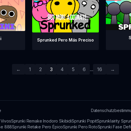
S
i
Sprunked Pero Más Preciso
←
1
2
3
4
5
6
...
16
→
e
Datenschutzbestimm
 Vivos
Sprunki Remake Inodoro Skibidi
Sprunki Popit
Sprunklairity Spr
se 888
Sprunki Retake Pero Épico
Sprunki Pero Roto
Sprunki Fase Defi