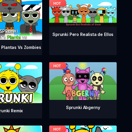
Sprunki Pero Realista de Ellos
 Plantas Vs Zombies
Sprunki Abgerny
runki Remix