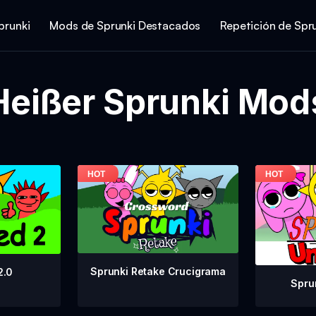
prunki
Mods de Sprunki Destacados
Repetición de Spr
Heißer Sprunki Mod
Sprunki Retake Crucigrama
2.0
Spru