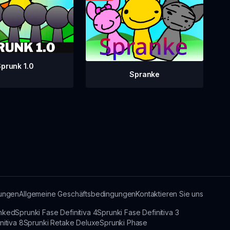
prunk 1.0
Spranke
ungen
Allgemeine Geschäftsbedingungen
Kontaktieren Sie uns
unked
Sprunki Fase Definitiva 4
Sprunki Fase Definitiva 3
nitiva 8
Sprunki Retake Deluxe
Sprunki Phase