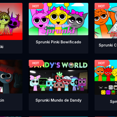
Sprunki Pinki Bowificado
Sprunki C
ki
kin
Sprunki Mundo de Dandy
Spr