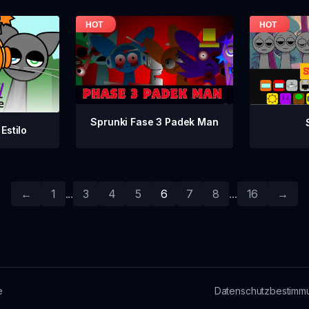
Sprunki Fase 3 Padek Man
Estilo
←
1
...
3
4
5
6
7
8
...
16
→
e
Datenschutzbestimm