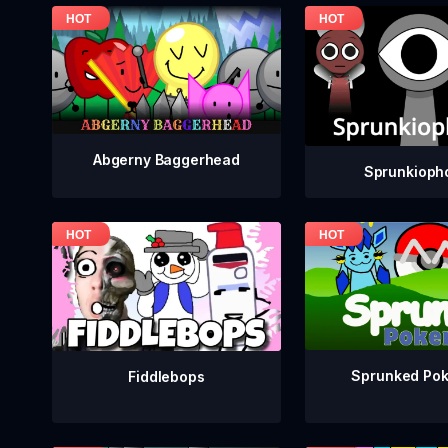
Abgerny Baggerhead
Sprunkioph
Sprunked Po
Fiddlebops