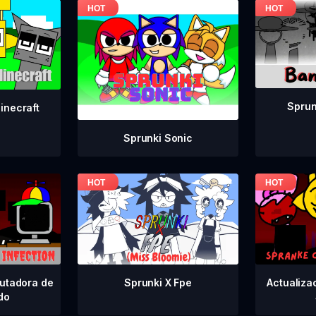
Sprun
inecraft
Sprunki Sonic
utadora de
Actualiza
Sprunki X Fpe
ido