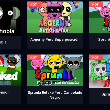
Abgerny Pero Superposición
Sprunk
obia
kémon
Sprunki Retake Pero Cancelado
Spru
Negro