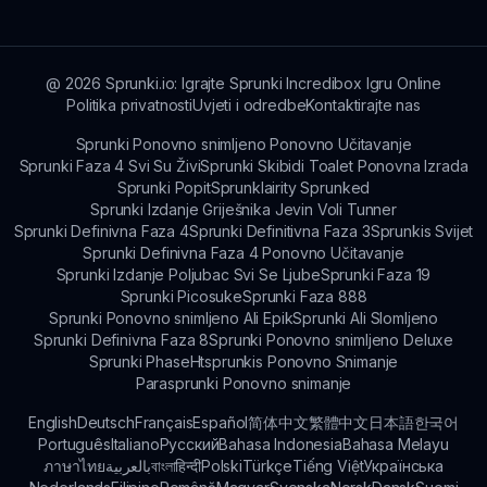
@
2026
Sprunki.io: Igrajte Sprunki Incredibox Igru Online
Politika privatnosti
Uvjeti i odredbe
Kontaktirajte nas
Sprunki Ponovno snimljeno Ponovno Učitavanje
Sprunki Faza 4 Svi Su Živi
Sprunki Skibidi Toalet Ponovna Izrada
Sprunki Popit
Sprunklairity Sprunked
Sprunki Izdanje Griješnika Jevin Voli Tunner
Sprunki Definivna Faza 4
Sprunki Definitivna Faza 3
Sprunkis Svijet
Sprunki Definivna Faza 4 Ponovno Učitavanje
Sprunki Izdanje Poljubac Svi Se Ljube
Sprunki Faza 19
Sprunki Picosuke
Sprunki Faza 888
Sprunki Ponovno snimljeno Ali Epik
Sprunki Ali Slomljeno
Sprunki Definivna Faza 8
Sprunki Ponovno snimljeno Deluxe
Sprunki Phase
Htsprunkis Ponovno Snimanje
Parasprunki Ponovno snimanje
English
Deutsch
Français
Español
简体中文
繁體中文
日本語
한국어
Português
Italiano
Русский
Bahasa Indonesia
Bahasa Melayu
ภาษาไทย
بالعربية
বাংলা
हिन्दी
Polski
Türkçe
Tiếng Việt
Українська