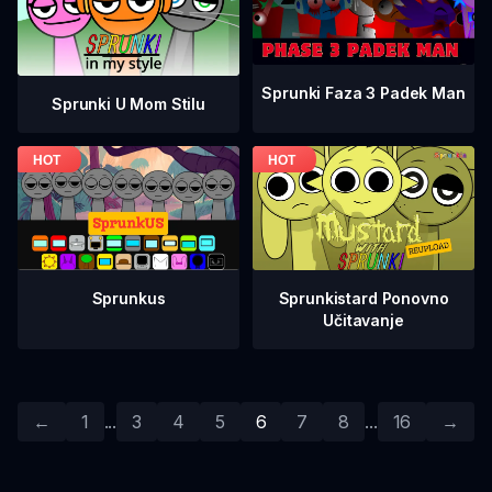
Sprunki Faza 3 Padek Man
Sprunki U Mom Stilu
Sprunkistard Ponovno
Sprunkus
Učitavanje
←
1
...
3
4
5
6
7
8
...
16
→