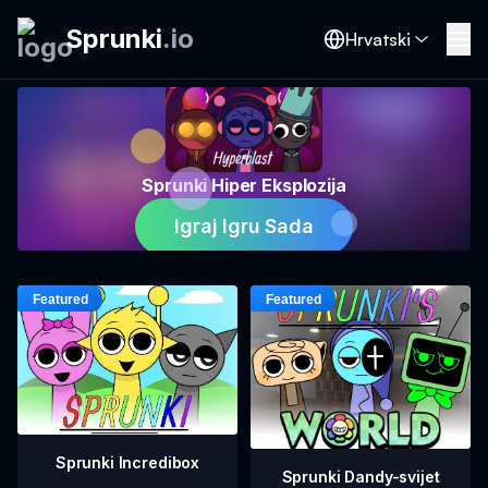
Sprunki
.
io
Hrvatski
Sprunki Hiper Eksplozija
Igraj Igru Sada
Sprunki Incredibox
Sprunki Dandy-svijet