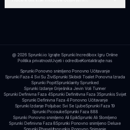
jedinstvene staze.
Definitivno! Igrači se potiču da pruže povratne
informacije i prijedloge izravno timu za razvoj,
pomažući u oblikovanju budućnosti Sprunki
Da! Razvijači imaju planove za kontinuirano
Hyperblast.
objavljivanje novih modova i značajki,
osiguravajući da se Sprunki svijet nastavi razvijati
i ostati uzbudljiv.
@
2026
Sprunki.io: Igrajte Sprunki Incredibox Igru Online
Politika privatnosti
Uvjeti i odredbe
Kontaktirajte nas
Sprunki Ponovno snimljeno Ponovno Učitavanje
Sprunki Faza 4 Svi Su Živi
Sprunki Skibidi Toalet Ponovna Izrada
Sprunki Popit
Sprunklairity Sprunked
Sprunki Izdanje Griješnika Jevin Voli Tunner
Sprunki Definivna Faza 4
Sprunki Definitivna Faza 3
Sprunkis Svijet
Sprunki Definivna Faza 4 Ponovno Učitavanje
Sprunki Izdanje Poljubac Svi Se Ljube
Sprunki Faza 19
Sprunki Picosuke
Sprunki Faza 888
Sprunki Ponovno snimljeno Ali Epik
Sprunki Ali Slomljeno
Sprunki Definivna Faza 8
Sprunki Ponovno snimljeno Deluxe
Sprunki Phase
Htsprunkis Ponovno Snimanje