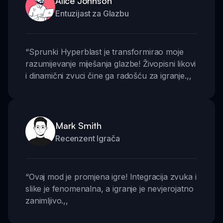
Alice Johnson
Entuzijast za Glazbu
“
Sprunki Hyperblast je transformirao moje
razumijevanje miješanja glazbe! Živopisni likovi
i dinamični zvuci čine ga radošću za igranje.
,,
Mark Smith
Recenzent Igrača
“
Ovaj mod je promjena igre! Integracija zvuka i
slike je fenomenalna, a igranje je nevjerojatno
zanimljivo.
,,